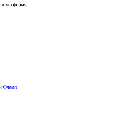
онную форму.
и
Фламп