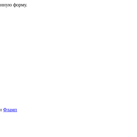
онную форму.
и
Фламп