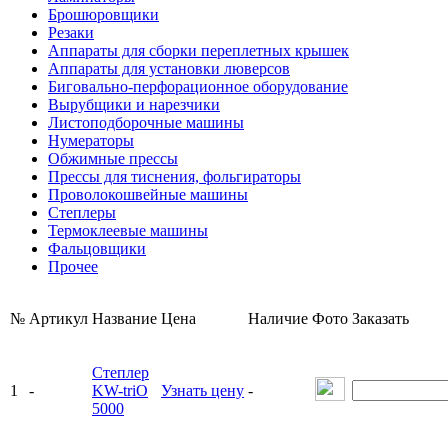
Брошюровщики
Резаки
Аппараты для сборки переплетных крышек
Аппараты для установки люверсов
Биговально-перфорационное оборудование
Вырубщики и нарезчики
Листоподборочные машины
Нумераторы
Обжимные прессы
Прессы для тиснения, фольгираторы
Проволокошвейные машины
Степлеры
Термоклеевые машины
Фальцовщики
Прочее
№
Артикул
Название
Цена
Наличие
Фото
Заказать
Степлер
1
-
KW-triO
Узнать цену
-
5000