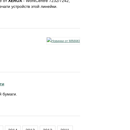
е от
XEROX
- WorkCentre 7232/7242,
чати устройств этой линейки.
ти
 бумаги.