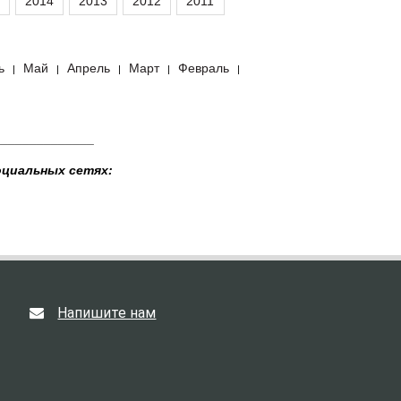
2014
2013
2012
2011
ь
Май
Апрель
Март
Февраль
|
|
|
|
|
______________
оциальных сетях:
Напишите нам