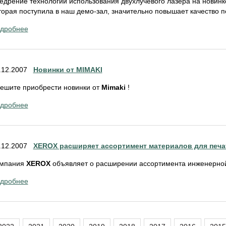
едрение технологии использования двухлучевого лазера на новинк
торая поступила в наш демо-зал, значительно повышает качество пе
дробнее
.12.2007
Новинки от MIMAKI
ешите приобрести новинки от
Mimaki
!
дробнее
.12.2007
XEROX расширяет ассортимент материалов для печа
мпания
XEROX
объявляет о расширении ассортимента инженерной
дробнее