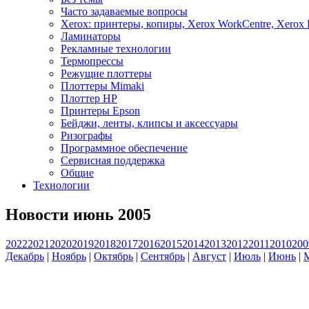
Часто задаваемые вопросы
Xerox: принтеры, копиры, Xerox WorkCentre, Xerox 
Ламинаторы
Рекламные технологии
Термопрессы
Режущие плоттеры
Плоттеры Mimaki
Плоттер HP
Принтеры Epson
Бейджи, ленты, клипсы и аксессуары
Ризографы
Программное обеспечение
Сервисная поддержка
Общие
Технологии
Новости июнь 2005
2022
2021
2020
2019
2018
2017
2016
2015
2014
2013
2012
2011
2010
200
Декабрь
|
Ноябрь
|
Октябрь
|
Сентябрь
|
Август
|
Июль
|
Июнь
|