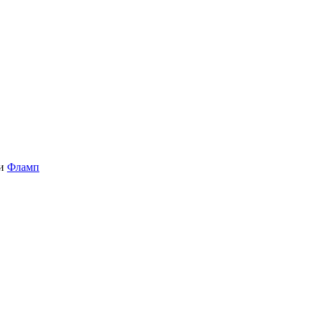
и
Фламп