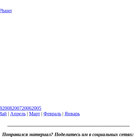
Phaser
9
2008
2007
2006
2005
Май
|
Апрель
|
Март
|
Февраль
|
Январь
__________________________________________________
Понравился материал? Поделитесь им в социальных сетях: