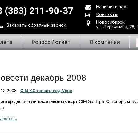
Напишите нам
8 (383) 211-90-37
Контакты
Новосибирск,
Заказать
обратный
звонок
ул. Державина, 28
,
плата
Вопрос / ответ
О компании
овости декабрь 2008
.12.2008
CIM K3 теперь под Vista
интер
для печати
пластиковых карт
CIM SunLigh K3 теперь совм
ta.
дробнее