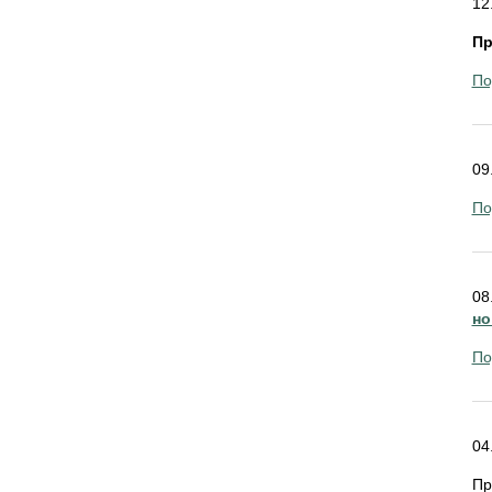
12
Пр
По
09
По
08
но
По
04
Пр