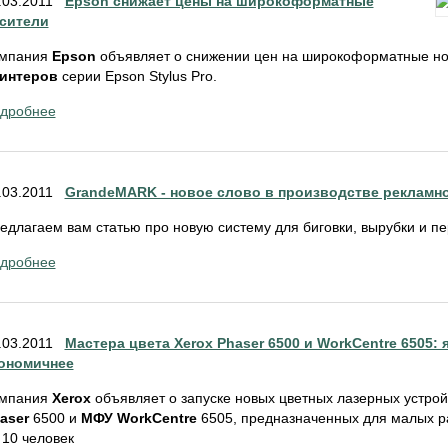
.03.2011
Epson снижает цены на широкоформатные
сители
мпания
Epson
объявляет о снижении цен на широкоформатные н
интеров
серии Epson Stylus Pro.
дробнее
.03.2011
GrandeMARK - новое слово в производстве рекламн
едлагаем вам статью про новую систему для биговки, вырубки и 
дробнее
.03.2011
Мастера цвета Xerox Phaser 6500 и WorkCentre 6505: 
ономичнее
мпания
Xerox
объявляет о запуске новых цветных лазерных устрой
aser
6500 и
МФУ WorkCentre
6505, предназначенных для малых ра
 10 человек