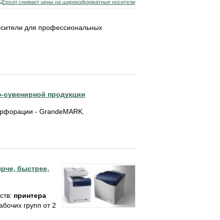
осители для профессиональных
о-сувенирной продукции
перфорации - GrandeMARK.
ярче, быстрее,
ств:
принтера
бочих групп от 2