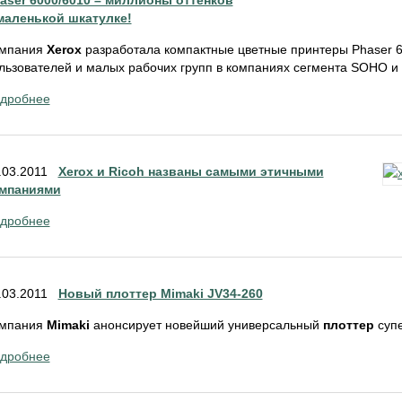
aser 6000/6010 – миллионы оттенков
маленькой шкатулке!
мпания
Xerox
разработала компактные цветные принтеры Phaser 
льзователей и малых рабочих групп в компаниях сегмента SOHO и
дробнее
.03.2011
Xerox и Ricoh названы самыми этичными
мпаниями
дробнее
.03.2011
Новый плоттер Mimaki JV34-260
мпания
Mimaki
анонсирует новейший универсальный
плоттер
супе
дробнее