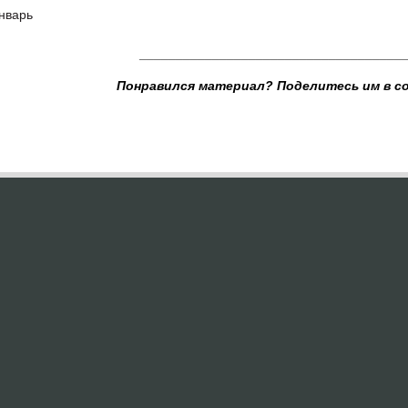
нварь
____________________________________
Понравился материал? Поделитесь им в с