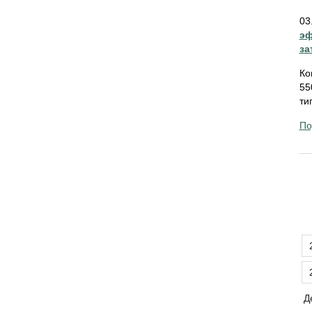
03
эф
за
Ко
55
ти
По
Д