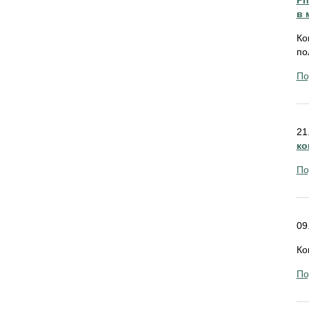
Ph
в 
Ко
по
По
21
ко
По
09
Ко
По