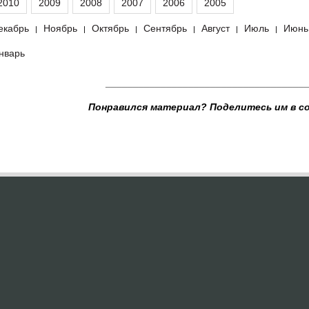
2010
2009
2008
2007
2006
2005
екабрь
Ноябрь
Октябрь
Сентябрь
Август
Июль
Июнь
|
|
|
|
|
|
нварь
____________________________________
Понравился материал? Поделитесь им в с