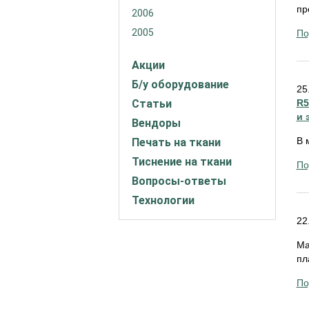
пр
2006
2005
По
Акции
Б/у оборудование
25
Статьи
R5
и 
Вендоры
В 
Печать на ткани
Тиснение на ткани
По
Вопросы-ответы
Технологии
22
Ма
пл
По