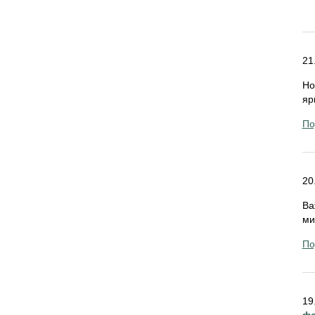
21
Ho
яр
По
20
Ва
ми
По
19