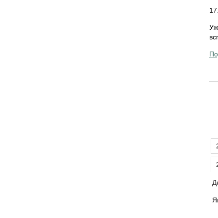
17
Уж
вс
По
Д
Я