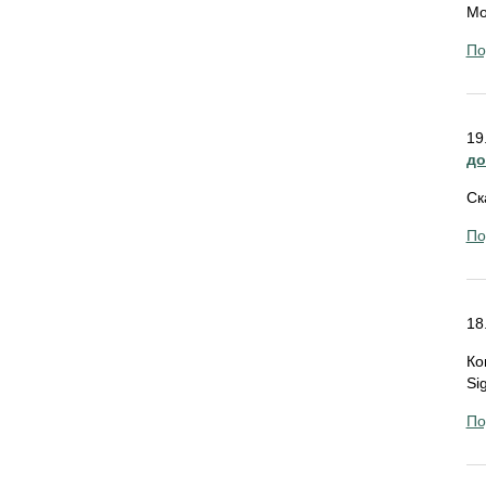
Мо
По
19
до
Ск
По
18
Ко
Si
По