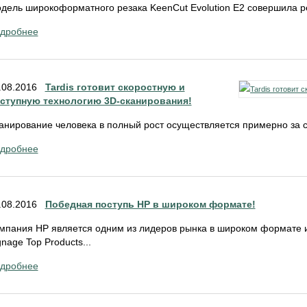
дель широкоформатного резака KeenCut Evolution E2 совершила р
дробнее
.08.2016
Tardis готовит скоростную и
ступную технологию 3D-сканирования!
анирование человека в полный рост осуществляется примерно за се
дробнее
.08.2016
Победная поступь НР в широком формате!
мпания НР является одним из лидеров рынка в широком формате и
gnage Top Products...
дробнее