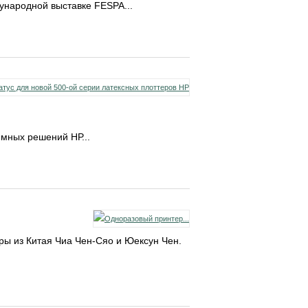
народной выставке FESPA...
ммных решений НР...
еры из Китая Чиа Чен-Сяо и Юексун Чен.