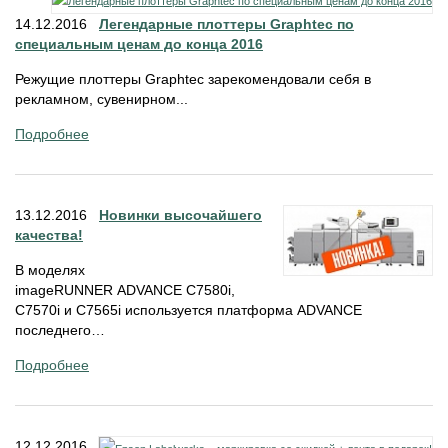
14.12.2016
Легендарные плоттеры Graphtec по
специальным ценам до конца 2016
Режущие плоттеры Graphtec зарекомендовали себя в
рекламном, сувенирном...
Подробнее
13.12.2016
Новинки высочайшего
качества!
В моделях
imageRUNNER ADVANCE C7580i,
C7570i и C7565i используется платформа ADVANCE
последнего…
Подробнее
12.12.2016