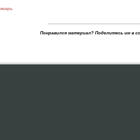
нварь
____________________________________
Понравился материал? Поделитесь им в с