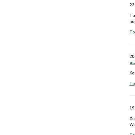
23
По
пе
По
20
ры
Ко
По
19
Xe
Wo