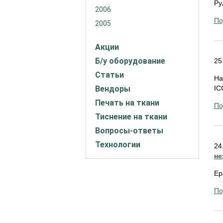
Ру
2006
По
2005
Акции
Б/у оборудование
25
Статьи
На
Вендоры
IC
Печать на ткани
По
Тиснение на ткани
Вопросы-ответы
Технологии
24
не
Ep
По