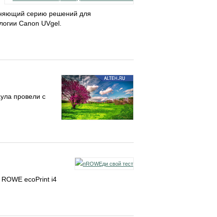
лняющий серию решений для
логии Canon UVgel.
ула провели с
 ROWE ecoPrint i4