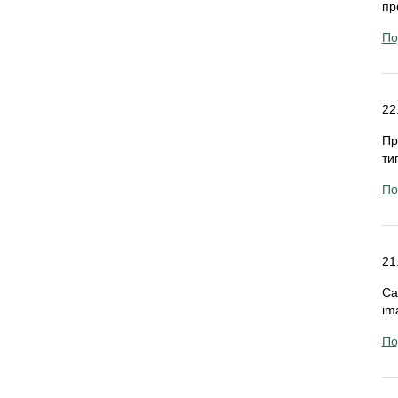
пр
По
22
Пр
ти
По
21
Ca
im
По