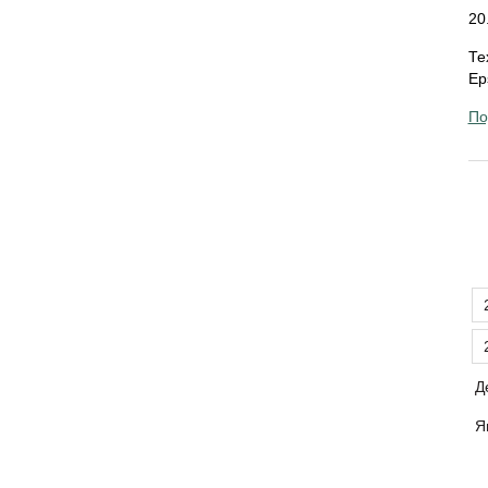
20
Те
Ep
По
Д
Я