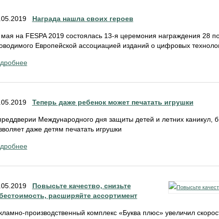
.05.2019
Награда нашла своих героев
 мая на FESPA 2019 состоялась 13-я церемония награждения 28 п
оводимого Европейской ассоциацией изданий о цифровых технолог
дробнее
.05.2019
Теперь даже ребенок может печатать игрушки
преддверии Международного дня защиты детей и летних каникул, 
зволяет даже детям печатать игрушки
дробнее
.05.2019
Повысьте качество, снизьте
бестоимость, расширяйте ассортимент
кламно-производственный комплекс «Буква плюс» увеличил скорост