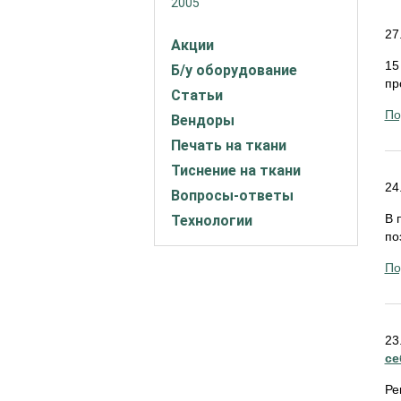
2005
27
Акции
15
Б/у оборудование
пр
Статьи
По
Вендоры
Печать на ткани
Тиснение на ткани
24
Вопросы-ответы
В 
Технологии
по
По
23
се
Ре