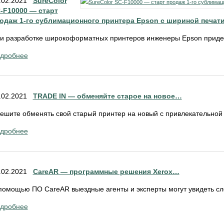
.02.2021
SureColor
-F10000 — старт
одаж 1-го сублимационного принтера Epson с шириной печат
и разработке широкоформатных принтеров инженеры Epson придер
дробнее
.02.2021
TRADE IN — обменяйте старое на новое…
ешите обменять свой старый принтер на новый с привлекательной с
дробнее
.02.2021
CareAR — программные решения Xerox…
помощью ПО CareAR выездные агенты и эксперты могут увидеть сл
дробнее