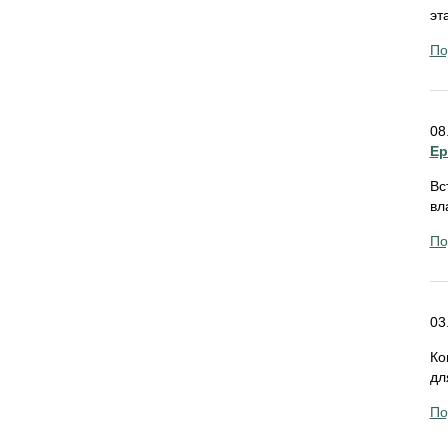
эт
По
08
Ep
Вс
вл
По
03
Ко
дл
По