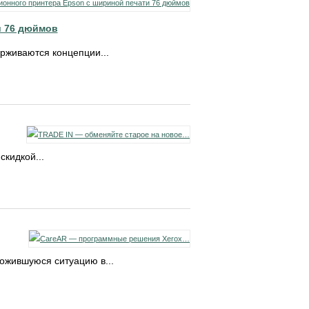
и 76 дюймов
живаются концепции...
кидкой...
ожившуюся ситуацию в...