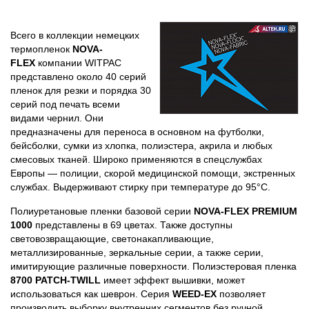
Всего в коллекции немецких
термопленок
NOVA-
FLEX
компании WITPAC
представлено около 40 серий
пленок для резки и порядка 30
серий под печать всеми
видами чернил. Они
предназначены для переноса в основном на футболки,
бейсболки, сумки из хлопка, полиэстера, акрила и любых
смесовых тканей. Широко применяются в спецслужбах
Европы — полиции, скорой медицинской помощи, экстренных
службах. Выдерживают стирку при температуре до 95°C.
Полиуретановые пленки базовой серии
NOVA-FLEX PREMIUM
1000
представлены в 69 цветах. Также доступны
световозвращающие, светонакапливающие,
металлизированные, зеркальные серии, а также серии,
имитирующие различные поверхности. Полиэстеровая пленка
8700 PATCH-TWILL
имеет эффект вышивки, может
использоваться как шеврон. Серия
WEED-EX
позволяет
производить выборку внутренних сегментов без ручной