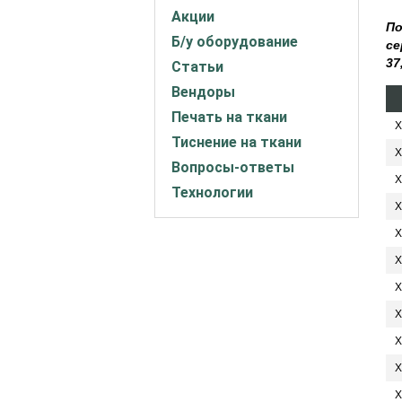
Акции
По
Б/у оборудование
се
37
Статьи
Вендоры
Печать на ткани
X
Тиснение на ткани
X
Вопросы-ответы
X
Технологии
X
X
X
X
X
X
X
X