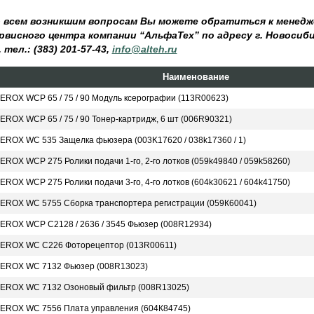
 всем возникшим вопросам Вы можете обратиться к менед
рвисного центра компании “АльфаТех” по адресу г. Новосиби
, тел.: (383) 201-57-43,
info@alteh.ru
Наименование
EROX WCP 65 / 75 / 90 Модуль ксерографии (113R00623)
EROX WCP 65 / 75 / 90 Тонер-картридж, 6 шт (006R90321)
EROX WC 535 Защелка фьюзера (003K17620 / 038k17360 / 1)
EROX WCP 275 Ролики подачи 1-го, 2-го лотков (059k49840 / 059k58260)
EROX WCP 275 Ролики подачи 3-го, 4-го лотков (604k30621 / 604k41750)
EROX WC 5755 Сборка транспортера регистрации (059К60041)
EROX WCP C2128 / 2636 / 3545 Фьюзер (008R12934)
EROX WC C226 Фоторецептор (013R00611)
EROX WC 7132 Фьюзер (008R13023)
EROX WC 7132 Озоновый фильтр (008R13025)
EROX WC 7556 Плата управления (604К84745)