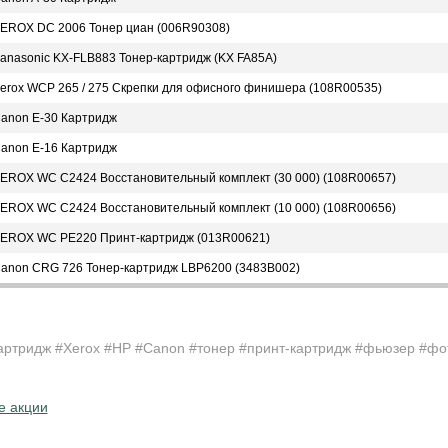
EROX DC 2006 Тонер циан (006R90308)
anasonic KX-FLB883 Тонер-картридж (KX FA85A)
erox WCP 265 / 275 Скрепки для офисного финишера (108R00535)
anon E-30 Картридж
anon E-16 Картридж
EROX WC C2424 Восстановительный комплект (30 000) (108R00657)
EROX WC C2424 Восстановительный комплект (10 000) (108R00656)
EROX WC PE220 Принт-картридж (013R00621)
anon CRG 726 Тонер-картридж LBP6200 (3483B002)
артридж #Xerox #HP #Canon #тонер #принт-картридж #фьюзер #фо
е акции
____________________________________