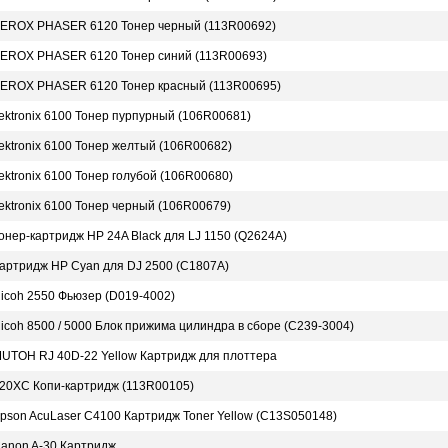
EROX PHASER 6120 Тонер черный (113R00692)
EROX PHASER 6120 Тонер синий (113R00693)
EROX PHASER 6120 Тонер красный (113R00695)
ektronix 6100 Тонер пурпурный (106R00681)
ektronix 6100 Тонер желтый (106R00682)
ektronix 6100 Тонер голубой (106R00680)
ektronix 6100 Тонер черный (106R00679)
онер-картридж HP 24A Black для LJ 1150 (Q2624A)
артридж HP Cyan для DJ 2500 (C1807A)
icoh 2550 Фьюзер (D019-4002)
icoh 8500 / 5000 Блок прижима цилиндра в сборе (С239-3004)
UTOH RJ 40D-22 Yellow Картридж для плоттера
20XC Копи-картридж (113R00105)
pson AcuLaser C4100 Картридж Toner Yellow (C13S050148)
anon A-30 Картридж