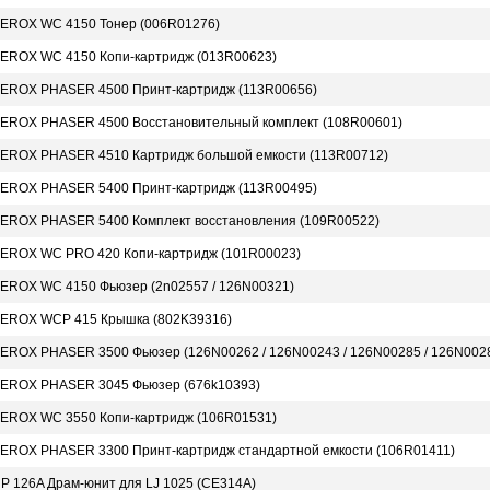
EROX WC 4150 Тонер (006R01276)
EROX WC 4150 Копи-картридж (013R00623)
EROX PHASER 4500 Принт-картридж (113R00656)
EROX PHASER 4500 Восстановительный комплект (108R00601)
EROX PHASER 4510 Картридж большой емкости (113R00712)
EROX PHASER 5400 Принт-картридж (113R00495)
EROX PHASER 5400 Комплект восстановления (109R00522)
EROX WC PRO 420 Копи-картридж (101R00023)
EROX WC 4150 Фьюзер (2n02557 / 126N00321)
EROX WCP 415 Крышка (802K39316)
EROX PHASER 3500 Фьюзер (126N00262 / 126N00243 / 126N00285 / 126N002
EROX PHASER 3045 Фьюзер (676k10393)
EROX WC 3550 Копи-картридж (106R01531)
EROX PHASER 3300 Принт-картридж стандартной емкости (106R01411)
P 126A Драм-юнит для LJ 1025 (CE314A)