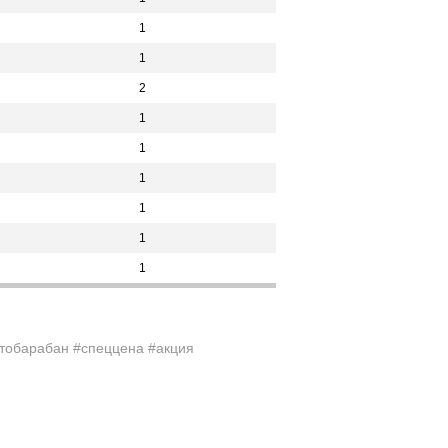
1
1
2
1
1
1
1
1
1
тобарабан #спеццена #акция
______________