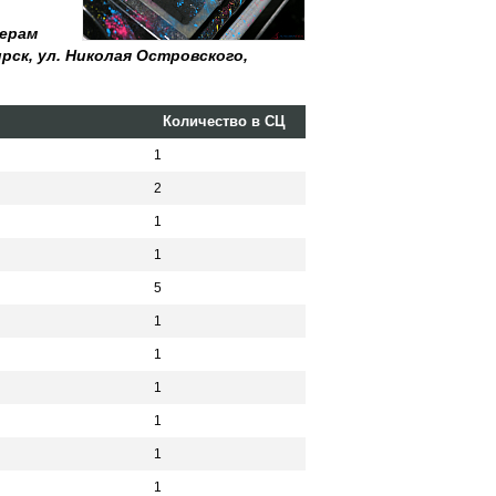
жерам
рск, ул. Николая Островского,
Количество в СЦ
1
2
1
1
5
1
1
1
1
1
1