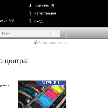
Корзина (0)
Регистрация
 офис 508
Вход
Версия для печати
о центра!
джей и