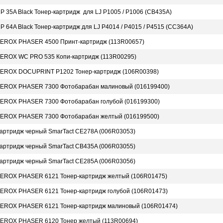
P 35A Black Тонер-картридж для LJ P1005 / P1006 (CB435A)
P 64A Black Тонер-картридж для LJ P4014 / P4015 / P4515 (CC364A)
EROX PHASER 4500 Принт-картридж (113R00657)
EROX WC PRO 535 Копи-картридж (113R00295)
EROX DOCUPRINT P1202 Тонер-картридж (106R00398)
EROX PHASER 7300 Фотобарабан малиновый (016199400)
EROX PHASER 7300 Фотобарабан голубой (016199300)
EROX PHASER 7300 Фотобарабан желтый (016199500)
артридж черный SmarTact CE278A (006R03053)
артридж черный SmarTact CB435A (006R03055)
артридж черный SmarTact CE285A (006R03056)
EROX PHASER 6121 Тонер-картридж желтый (106R01475)
EROX PHASER 6121 Тонер-картридж голубой (106R01473)
EROX PHASER 6121 Тонер-картридж малиновый (106R01474)
EROX PHASER 6120 Тонер желтый (113R00694)