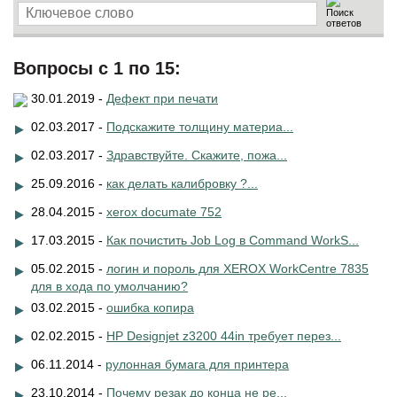
Вопросы с 1 по 15:
30.01.2019 -
Дефект при печати
02.03.2017 -
Подскажите толщину материа...
02.03.2017 -
Здравствуйте. Скажите, пожа...
25.09.2016 -
как делать калибровку ?...
28.04.2015 -
xerox documate 752
17.03.2015 -
Как почистить Job Log в Command WorkS...
05.02.2015 -
логин и пороль для XEROX WorkCentre 7835
для в хода по умолчанию?
03.02.2015 -
ошибка копира
02.02.2015 -
HP Designjet z3200 44in требует перез...
06.11.2014 -
рулонная бумага для принтера
23.10.2014 -
Почему резак до конца не ре...