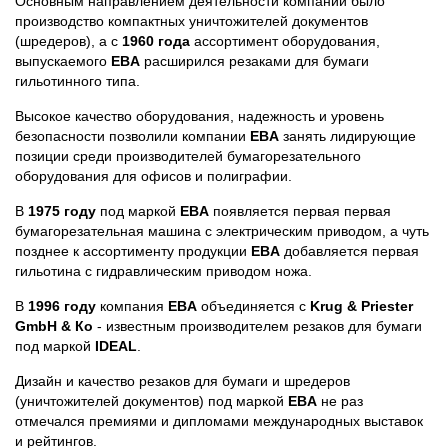
Основным направлением деятельности компании было
производство компактных уничтожителей документов
(шредеров), а с
1960 года
ассортимент оборудования,
выпускаемого
EBA
расширился резаками для бумаги
гильотинного типа.
Высокое качество оборудования, надежность и уровень
безопасности позволили компании
EBA
занять лидирующие
позиции среди производителей бумагорезательного
оборудования для офисов и полиграфии.
В
1975 году
под маркой
EBA
появляется первая первая
бумагорезательная машина с электрическим приводом, а чуть
позднее к ассортименту продукции
EBA
добавляется первая
гильотина с гидравлическим приводом ножа.
В
1996 году
компания
EBA
объединяется с
Krug & Priester
GmbH & Ко
- известным производителем резаков для бумаги
под маркой
IDEAL
.
Дизайн и качество резаков для бумаги и шредеров
(уничтожителей документов) под маркой
EBA
не раз
отмечался премиями и дипломами международных выставок
и рейтингов.