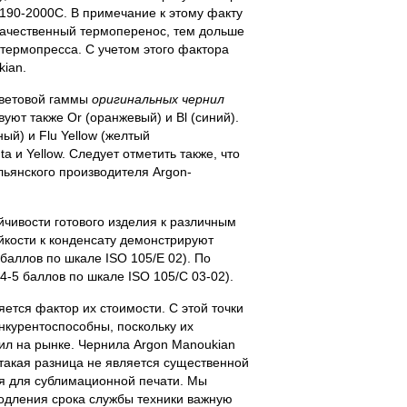
190-2000С. В примечание к этому факту
 качественный термоперенос, тем дольше
 термопресса. С учетом этого фактора
ian.
ветовой гаммы
оригинальных чернил
уют также Or (оранжевый) и Bl (синий).
ый) и Flu Yellow (желтый
 и Yellow. Следует отметить также, что
ьянского производителя Argon-
йчивости готового изделия к различным
ойкости к конденсату демонстрируют
 баллов по шкале ISO 105/Е 02). По
4-5 баллов по шкале ISO 105/С 03-02).
ется фактор их стоимости. С этой точки
нкурентоспособны, поскольку их
нил на рынке. Чернила Argon Manoukian
акая разница не является существенной
я для сублимационной печати. Мы
продления срока службы техники важную