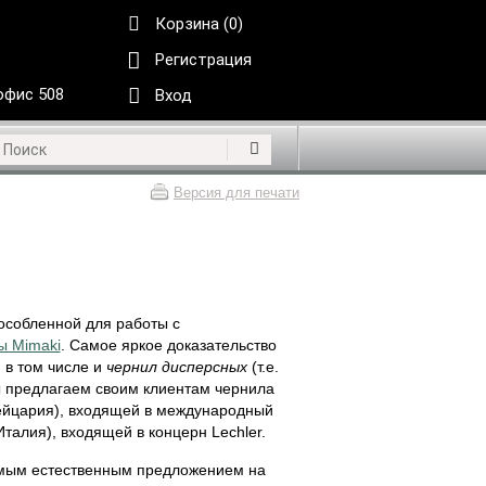
Корзина (0)
Регистрация
 офис 508
Вход
Версия для печати
пособленной для работы с
ы Mimaki
. Самое яркое доказательство
i
в том числе и
чернил дисперсных
(т.е.
 предлагаем своим клиентам чернила
вейцария), входящей в международный
Италия), входящей в концерн Lechler.
мым естественным предложением на