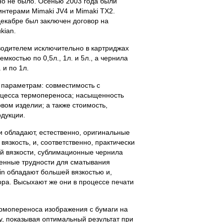
но не было. Осенью 2003 года были
нтерами Mimaki JV4 и Mimaki TX2.
декабре был заключен договор на
kian.
одителем исключительно в картриджах
костью по 0,5л., 1л. и 5л., а чернила
 и по 1л.
 параметрам: совместимость с
роцесса термопереноса; насыщенность
вом изделии; а также стоимость,
дукции.
 обладают, естественно, оригинальные
язкость, и, соответственно, практически
ей вязкости, сублимационные чернила
ленные трудности для сматывания
n обладают большей вязкостью и,
ра. Высыхают же они в процессе печати
ермопереноса изображения с бумаги на
у, показывая оптимальный результат при