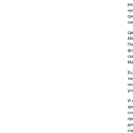
ра
ну
ср
са
Цв
Mi
По
фл
са
Ma
Ес
ти
оп
ус
И 
зр
ст
пр
дл
сч