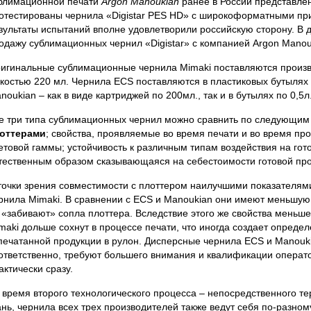
блимационной печати
Argon Manoukian
ранее в России представле
отестированы чернила «Digistar PES HD» с широкоформатными при
зультаты испытаний вполне удовлетворили российскую сторону. В 
одажу сублимационных чернил «Digistar» с компанией Argon Manou
игинальные сублимационные чернила Mimaki поставляются произв
костью 220 мл. Чернила ECS поставляются в пластиковых бутылях ем
noukian – как в виде картриджей по 200мл., так и в бутылях по 0,5л.
е три типа сублимационных чернил можно сравнить по следующим
оттерами
; свойства, проявляемые во время печати и во время п
етовой гаммы; устойчивость к различным типам воздействия на гото
тественным образом сказывающаяся на себестоимости готовой про
точки зрения совместимости с плоттером наилучшими показателями
рнила Mimaki. В сравнении с ECS и Manoukian они имеют меньшую в
 «забивают» сопла плоттера. Вследствие этого же свойства меньш
maki дольше сохнут в процессе печати, что иногда создает опреде
печатанной продукции в рулон. Дисперсные чернила ECS и Manouki
ответственно, требуют большего внимания и квалификации операто
актически сразу.
 время второго технологического процесса – непосредственного т
ань, чернила всех трех производителей также ведут себя по-разном