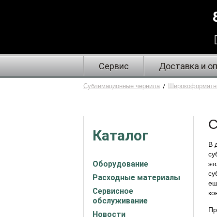
Сервис
Доставка и о
Сублимационные чернила
/
Широкоформатн
С
Каталог
В 
су
Оборудование
эт
су
Расходные материалы
ещ
Сервисное
ко
обслуживание
Пр
Новости