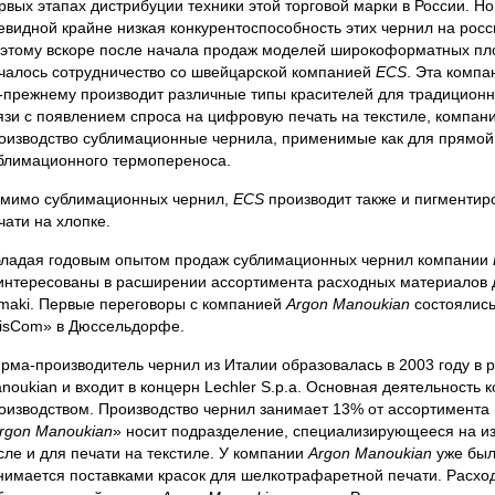
рвых этапах дистрибуции техники этой торговой марки в России. Но
евидной крайне низкая конкурентоспособность этих чернил на росс
этому вскоре после начала продаж моделей широкоформатных плот
чалось сотрудничество со швейцарской компанией
ECS
. Эта компа
-прежнему производит различные типы красителей для традиционн
язи с появлением спроса на цифровую печать на текстиле, компан
оизводство сублимационные чернила, применимые как для прямой п
блимационного термопереноса.
мимо сублимационных чернил,
ECS
производит также и пигменти
чати на хлопке.
ладая годовым опытом продаж сублимационных чернил компании
интересованы в расширении ассортимента расходных материалов
maki. Первые переговоры с компанией
Argon Manoukian
состоялись
isCom» в Дюссельдорфе.
рма-производитель чернил из Италии образовалась в 2003 году в р
noukian и входит в концерн Lechler S.p.a. Основная деятельность 
оизводством. Производство чернил занимает 13% от ассортимента 
rgon Manoukian
» носит подразделение, специализирующееся на из
сле и для печати на текстиле. У компании
Argon Manoukian
уже был
нимается поставками красок для шелкотрафаретной печати. Расх