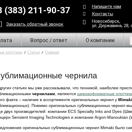
Напишите нам
8 (383) 211-90-37
Контакты
Новосибирск,
Заказать
обратный
звонок
ул. Державина, 28
,
плата
Вопрос / ответ
О компании
ые плоттеры
/
Статьи
/
Главная
ублимационные чернила
других статьях мы уже рассказывали, что техникой, наиболее прис
блимационными
чернилами
, являются
широкоформатные плоттер
ого факта – наличие в ассортименте оригинальных чернил у
Mimak
блимационных). Помимо оригинальных сублимационных чернил мы
е двух производителей: компании ECS Specialty Inks and Dyes (Ш
нцерн Sensient Imaging Technologies и компании Argon-Manoukian (
едложение оригинальных сублимационных чернил Mimaki было са