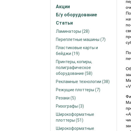
пе
Акции
оч
По
Б/у оборудование
на
Статьи
по
св
Ламинаторы (28)
пр
Переплетные машины (7)
су
Пластиковые карты и
По
бейджи (19)
пе
Принтеры, копиры,
полиграфическое
Об
оборудование (58)
за
Mi
Рекламные технологии (38)
«V
Режущие плоттеры (7)
Фи
Резаки (5)
Ma
Ризографы (3)
пр
«
A
Широкоформатные
чи
плоттеры (51)
за
Широкоформатные