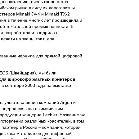
, к сожалению, очень скоро стала
ийском рынке в силу их дороговизны.
теров Mimaki JV-4 и Mimaki TX-2
ния в течение многих лет производила и
ой текстильной промышленности. В
ия разработала и внедрила в
ечати на ткань, так и для
рованные чернила для прямой цифровой
ECS
(Швейцария), мы были
 для
широкоформатных принтеров
 в сентябре 2003 года на выставке
езультате слияния компаний Argon и
концерна связана с химическим
продукции концерна Lechler. Название же
готовлении различных красителей, в том
 партнер в России – компания, которая
одных же материалов для цифровой