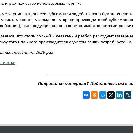
ль играет качество используемых чернил.
оме чернил, в процессе сублимации задействована бумага специа
зультатам тестов, мы выделяем среди производителей сублимаци
вейцария), чья продукция хорошо совместима с чернилами различ
деемся, что столь полный и детальный разбор расходных материа
льзу того или иного производителя с учетом ваших потребностей и
атья прочитана 2529 раз
е статьи
____________________________________
Понравился материал? Поделитесь им в с