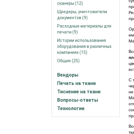
су
сканеры (12)
пр
Шредеры, уничтожители
Ре
документов (9)
пр
Расходные материалы для
Ор
печати (9)
ем
Истории использования
Ma
оборудования в различных
Вс
компаниях (15)
пл
Общие (25)
цв
ес
Вендоры
С 
Печать на ткани
че
Тиснение на ткани
не
Mi
Вопросы-ответы
от
Технологии
со
пр
Во
тк