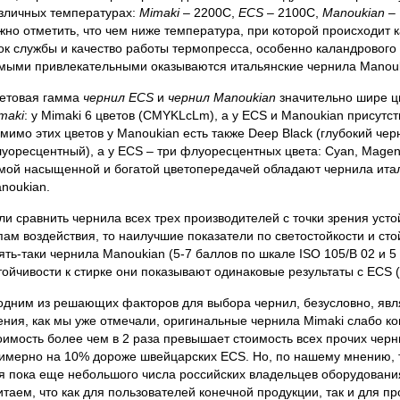
зличных температурах:
Mimaki
– 2200C,
ECS
– 2100С,
Manoukian
– 
жно отметить, что чем ниже температура, при которой происходит
ок службы и качество работы термопресса, особенно каландрового
мыми привлекательными оказываются итальянские чернила Manouk
етовая гамма
чернил ECS
и
чернил Manoukian
значительно шире ц
maki
: у Mimaki 6 цветов (CMYKLcLm), а у ECS и Manoukian присутств
мимо этих цветов у Manoukian есть также Deep Black (глубокий черн
уоресцентный), а у ECS – три флуоресцентных цвета: Cyan, Magenta
мой насыщенной и богатой цветопередачей обладают чернила итал
noukian.
ли сравнить чернила всех трех производителей с точки зрения усто
пам воздействия, то наилучшие показатели по светостойкости и ст
ять-таки чернила Manoukian (5-7 баллов по шкале ISO 105/В 02 и 5
тойчивости к стирке они показывают одинаковые результаты с ECS (
одним из решающих факторов для выбора чернил, безусловно, явля
ения, как мы уже отмечали, оригинальные чернила Mimaki слабо ко
оимость более чем в 2 раза превышает стоимость всех прочих чер
имерно на 10% дороже швейцарских ECS. Но, по нашему мнению, т
я пока еще небольшого числа российских владельцев оборудовани
итаем, что как для пользователей конечной продукции, так и для 