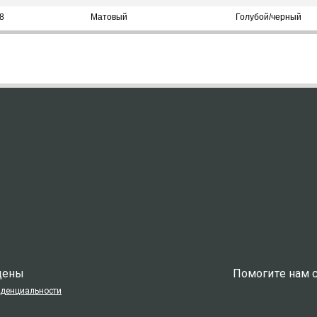
8
Матовый
Голубой/черный
ищены
Помогите нам с
иденциальности