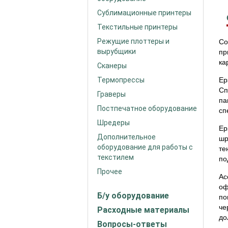
Сублимационные принтеры
Текстильные принтеры
Режущие плоттеры и
Со
вырубщики
пр
ка
Сканеры
Термопрессы
Ep
Сп
Граверы
па
Постпечатное оборудование
сп
Шредеры
Ep
Дополнительное
шр
оборудование для работы с
те
текстилем
по
Прочее
Ас
оф
Б/у оборудование
по
че
Расходные материалы
до
Вопросы-ответы