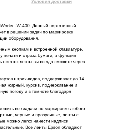
Условия доставки
elWorks LW-400. Данный портативный
ожет в решении задач по маркировке
ации оборудования.
чным кнопкам и встроенной клавиатуре.
 печати и отреза бумаги, а функция
ь остаток ленты вы всегда сможете через
дартов штрих-кодов, поддерживает до 14
чая жирный, курсив, подчеркивание и
чную погоду и в темноте благодаря
решить все задачи по маркировке любого
ртные, черные и прозрачные, ленты с
ые можно легко нанести надписи
пастельные. Все ленты Epson обладают