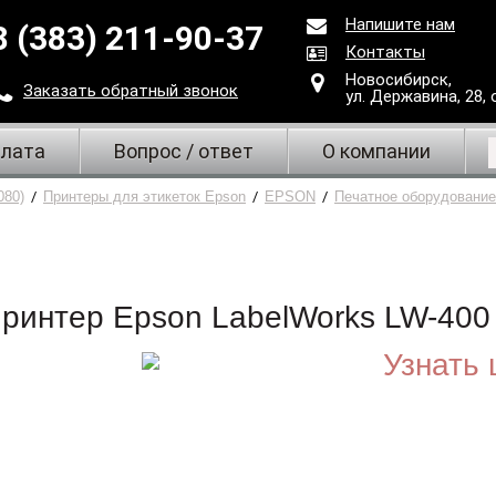
Напишите нам
8 (383) 211-90-37
Контакты
Новосибирск,
Заказать
обратный
звонок
ул. Державина, 28
,
плата
Вопрос / ответ
О компании
080)
/
Принтеры для этикеток Epson
/
EPSON
/
Печатное оборудование
ринтер Epson LabelWorks LW-400
Узнать 