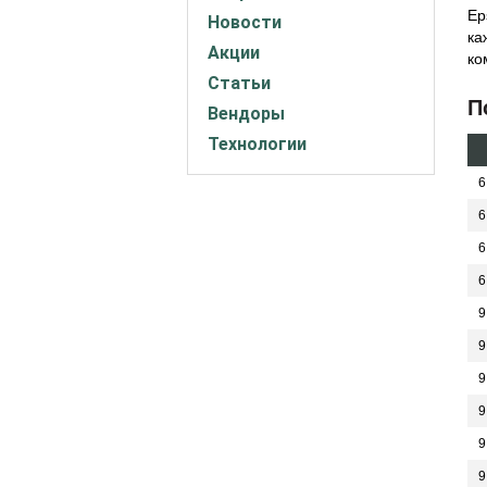
Ep
Новости
ка
Акции
ко
Статьи
П
Вендоры
Технологии
6
6
6
6
9
9
9
9
9
9