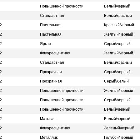
Повышенной прочности
Белый/черный
Стандартная
Белый/красный
2
Пастельная
Красный/черный
2
Пастельная
Желтый/черный
2
Яркая
Серый/черный
2
Флуоресцентная
Желтый/черный
2
Стандартная
Белый/красный
2
Прозрачная
Серый/черный
2
Прозрачная
Серый/белый
2
Повышенной прочности
Желтый/черный
2
Повышенной прочности
Серый/черный
2
Повышенной прочности
Белый/черный
2
Матовая
Белый/черный
2
Флуоресцентная
Зеленый/черный
2
Металлик
Голубой/черный