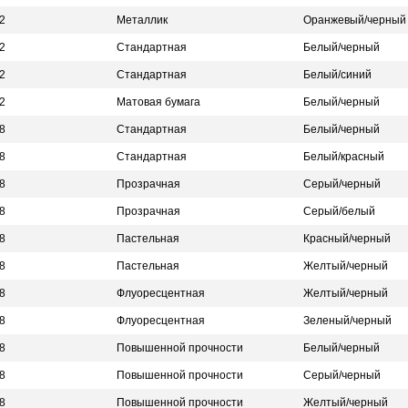
2
Металлик
Оранжевый/черный
2
Стандартная
Белый/черный
2
Стандартная
Белый/синий
2
Матовая бумага
Белый/черный
8
Стандартная
Белый/черный
8
Стандартная
Белый/красный
8
Прозрачная
Серый/черный
8
Прозрачная
Серый/белый
8
Пастельная
Красный/черный
8
Пастельная
Желтый/черный
8
Флуоресцентная
Желтый/черный
8
Флуоресцентная
Зеленый/черный
8
Повышенной прочности
Белый/черный
8
Повышенной прочности
Серый/черный
8
Повышенной прочности
Желтый/черный