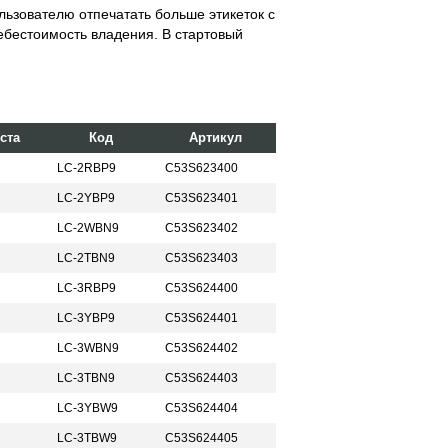
льзователю отпечатать больше этикеток с
ебестоимость владения. В стартовый
ста
Код
Артикул
LC-2RBP9
C53S623400
LC-2YBP9
C53S623401
LC-2WBN9
C53S623402
LC-2TBN9
C53S623403
LC-3RBP9
C53S624400
LC-3YBP9
C53S624401
LC-3WBN9
C53S624402
LC-3TBN9
C53S624403
LC-3YBW9
C53S624404
LC-3TBW9
C53S624405