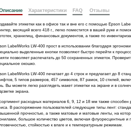
Описание
Характеристики
FAQ
Отзывы
здавайте этикетки как в офисе так и вне его с помощью Epson Lab
интер, весящий всего 418 г., легко поместится в вашей руке и пом
ртотек, хранилищ, финансовых документов, а также по инвентариз
son LabelWorks LW-400 прост в использовании благодаря эргономи
ециально выделенные кнопки позволяют быстро перейти к процессу
мяти позволяет распечатать до 50 сохраненных этикеток. Проверит
ециальное окошко.
son LabelWorks LW-400 печатает до 4 строк и предлагает до 8 стан
ифтов, 5 типов размеров, 457 символов, 87 рамок, 10 стилей, вклю
нь. Вы можете легко разглядеть макет этикетки на экране и в солне
дсветке экрана.
сортимент расходных материалов 6, 9, 12 и 18 мм также способен 
иса. В распоряжение пользователей следующие типы лент: станда
вышенной прочностью, а также матовые и матовые ленты, на котор
рнилами, большое количество цветов, включая флуоресцентные и 
лговечностью, стойкостью к влаге и к температурным режимам.