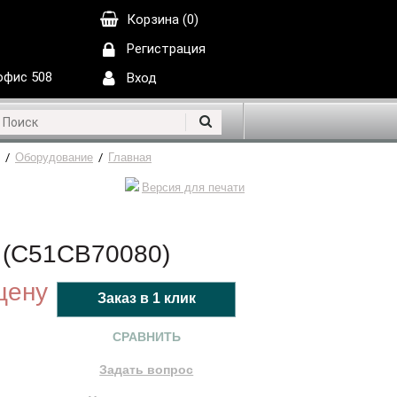
Корзина (0)
Регистрация
 офис 508
Вход
/
Оборудование
/
Главная
Версия для печати
 (C51CB70080)
цену
СРАВНИТЬ
Задать вопрос