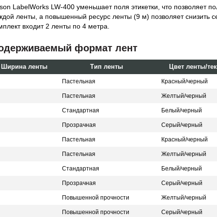
son LabelWorks LW-400 уменьшает поля этикетки, что позволяет по
ждой ленты, а повышенный ресурс ленты (9 м) позволяет снизить с
мплект входит 2 ленты по 4 метра.
одерживаемый формат лент
Ширина ленты
Тип ленты
Цвет ленты/тек
Пастельная
Красный/черный
Пастельная
Желтый/черный
Стандартная
Белый/черный
Прозрачная
Серый/черный
Пастельная
Красный/черный
Пастельная
Желтый/черный
Стандартная
Белый/черный
Прозрачная
Серый/черный
Повышенной прочности
Желтый/черный
Повышенной прочности
Серый/черный