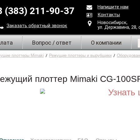
Напишите нам
8 (383) 211-90-37
Контакты
Новосибирск,
Заказать
обратный
звонок
ул. Державина, 28
,
плата
Вопрос / ответ
О компании
ущие плоттеры Mimaki
/
Режущие плоттеры и вырубщики
/
Оборудован
ежущий плоттер Mimaki CG-100SR 
Узнать 