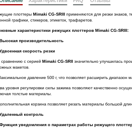
Описание
Характеристики
FAQ
Отзывы
жущие плоттеры
Mimaki CG-SRIII
применяются для резки знаков, 
онной графики, стикеров, этикеток, трафаретов.
новные характеристики режущих плоттеров Mimaki CG-SRIII:
 Высокая производительность
 Удвоенная скорость резки
 сравнению с серией
Mimaki CG-SRII
значительно улучшилась прои
ожных макетов.
Максимальное давление 500 г, что позволяет расширить диапазон м
Два уровня регулировки силы зажима позволяют качественно осущес
лючая толстые материалы.
Дополнительная корзина позволяет резать материалы большой дли
 Удаленный контроль
 Функция уведомления о параметрах работы режущего плотте