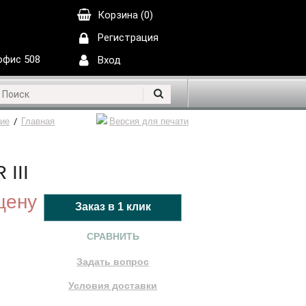
Корзина (0)
Регистрация
 офис 508
Вход
ие
/
Главная
Версия для печати
III
цену
СРАВНИТЬ
Задать вопрос
Условия доставки