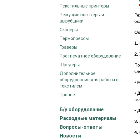
Текстильные принтеры
Режущие плоттеры и
Ре
вырубщики
ок
Сканеры
Ос
Термопрессы
1.
Граверы
2.
Постпечатное оборудование
Шредеры
По
сл
Дополнительное
оборудование для работы с
• 
текстилем
• 
Прочее
вк
Б/у оборудование
• 
Расходные материалы
3.
Вопросы-ответы
4.
Новости