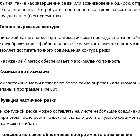
бытия, такие как завершение резки или возникновение ошибок, от
ектронной почты. Не требуется постоянного контроля за состояние
зку удаленно (без присмотра).
 Точное вырезание контура
тический датчик производит автоматическое последовательное об
ех изображениях в файле для резки. Кроме того, вместе с автомат
зволяет достигать точного совмещения контура резки.
наружение 4 меток обеспечивает максимальную точность.
 Компенсация сегмента
омежуточные метки позволяют более точно вырезать длинномерны
еланы в программе FineCut.
 Функция частичной резки
и контурной резке можно оставлять на листе небольшие соединения
 при этом после резки позволяют легко отделить нужные фрагмент
гко можно сгибать.
 Пользовательское обновление программного обеспечения