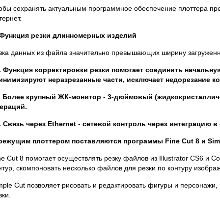
обы сохранять актуальным программное обеспечение плоттера пр
тернет.
 Функция резки длинномерных изделий
зка данных из файла значительно превышающих ширину загруженн
. Функция корректировки резки помогает соединить начальную
инимизируют неразрезанные части, исключает недорезание ко
. Более крупный ЖК-монитор - 3-дюймовый (жидкокристалличе
ераций.
. Связь через Ethernet - сетевой контроль через интеграцию в
режущим плоттером поставляются программы Fine Cut 8 и Simp
ne Cut 8 помогает осуществлять резку файлов из Illustrator CS6 и C
нтур, скомпоновать несколько файлов для резки по контуру изображ
mple Cut позволяет рисовать и редактировать фигуры и персонажи,
зки.