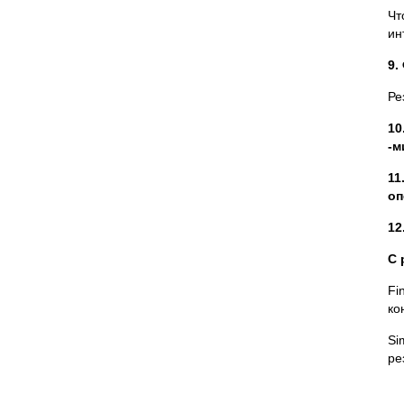
Чт
ин
9.
Ре
10
-м
11
оп
12
С 
Fi
ко
Si
ре