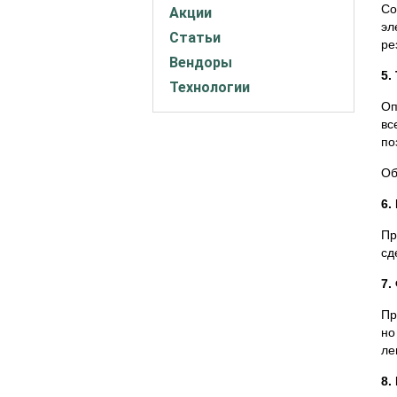
Со
Акции
эл
Статьи
ре
Вендоры
5.
Технологии
Оп
вс
по
Об
6.
Пр
сд
7.
Пр
но
ле
8.