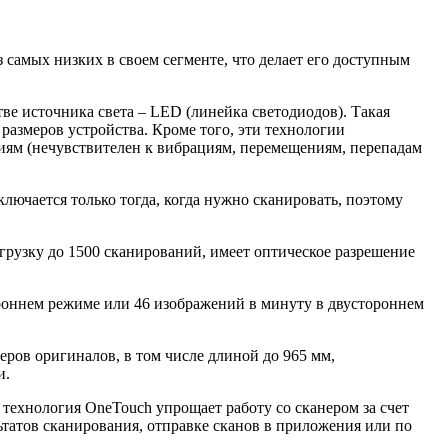
з самых низких в своем сегменте, что делает его доступным
стве источника света – LED (линейка светодиодов). Такая
размеров устройства. Кроме того, эти технологии
твиям (нечувствителен к вибрациям, перемещениям, перепадам
ючается только тогда, когда нужно сканировать, поэтому
рузку до 1500 сканирований, имеет оптическое разрешение
ороннем режиме или 46 изображений в минуту в двустороннем
ров оригиналов, в том числе длиной до 965 мм,
и.
технология OneTouch упрощает работу со сканером за счет
татов сканирования, отправке сканов в приложения или по