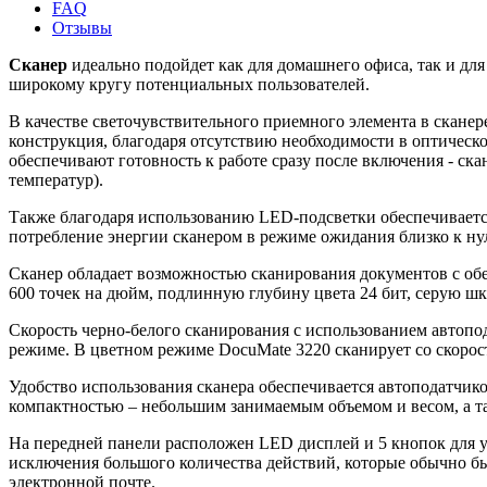
FAQ
Отзывы
Cканер
идеально подойдет как для домашнего офиса, так и для
широкому кругу потенциальных пользователей.
В качестве светочувствительного приемного элемента в сканере 
конструкция, благодаря отсутствию необходимости в оптическо
обеспечивают готовность к работе сразу после включения - ск
температур).
Также благодаря использованию LED-подсветки обеспечивается
потребление энергии сканером в режиме ожидания близко к ну
Сканер обладает возможностью сканирования документов с обе
600 точек на дюйм, подлинную глубину цвета 24 бит, серую шка
Скорость черно-белого сканирования с использованием автопо
режиме. В цветном режиме DocuMate 3220 сканирует со скорос
Удобство использования сканера обеспечивается автоподатчико
компактностью – небольшим занимаемым объемом и весом, а т
На передней панели расположен LED дисплей и 5 кнопок для у
исключения большого количества действий, которые обычно бы
электронной почте.