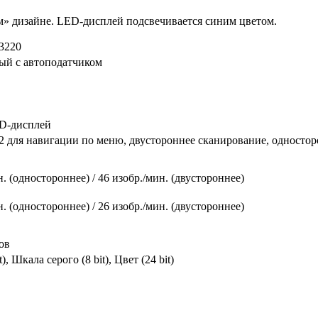
м» дизайне. LED-дисплей подсвечивается синим цветом.
3220
й с автоподатчиком
D-дисплей
(2 для навигации по меню, двустороннее сканирование, односто
н. (одностороннее) / 46 изобр./мин. (двустороннее)
н. (одностороннее) / 26 изобр./мин. (двустороннее)
ов
), Шкала серого (8 bit), Цвет (24 bit)