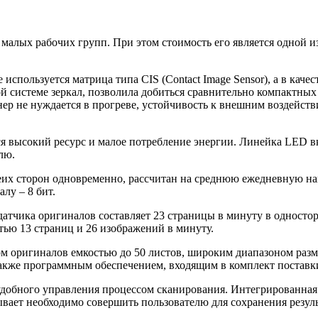
 малых рабочих групп. При этом стоимость его является одной и
используется матрица типа CIS (Contact Image Sensor), а в каче
й системе зеркал, позволила добиться сравнительно компактных 
анер не нуждается в прогреве, устойчивость к внешним воздейс
 высокий ресурс и малое потребление энергии. Линейка LED вкл
лю.
их сторон одновременно, рассчитан на среднюю ежедневную наг
лу – 8 бит.
датчика оригиналов составляет 23 страницы в минуту в одност
тью 13 страниц и 26 изображений в минуту.
м оригиналов емкостью до 50 листов, широким диапазоном разме
акже программным обеспечением, входящим в комплект поставк
добного управления процессом сканирования. Интегрированная 
вает необходимо совершить пользователю для сохранения резуль