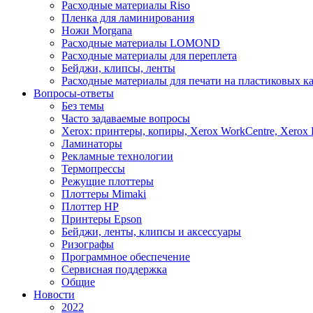
Расходные материалы Riso
Пленка для ламинирования
Ножи Morgana
Расходные материалы LOMOND
Расходные материалы для переплета
Бейджи, клипсы, ленты
Расходные материалы для печати на пластиковых к
Вопросы-ответы
Без темы
Часто задаваемые вопросы
Xerox: принтеры, копиры, Xerox WorkCentre, Xerox 
Ламинаторы
Рекламные технологии
Термопрессы
Режущие плоттеры
Плоттеры Mimaki
Плоттер HP
Принтеры Epson
Бейджи, ленты, клипсы и аксессуары
Ризографы
Программное обеспечение
Сервисная поддержка
Общие
Новости
2022