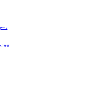
артах
Phaser