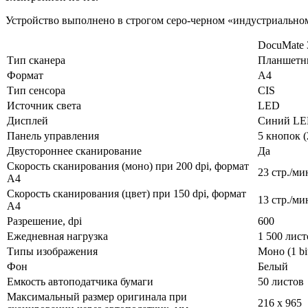
Устройство выполнено в строгом серо-черном «индустриально
DocuMate 
Тип сканера
Планшетны
Формат
А4
Тип сенсора
CIS
Источник света
LED
Дисплей
Синий LE
Панель управления
5 кнопок 
Двустороннее сканирование
Да
Скорость сканирования (моно) при 200 dpi, формат
23 стр./ми
А4
Скорость сканирования (цвет) при 150 dpi, формат
13 стр./ми
А4
Разрешение, dpi
600
Ежедневная нагрузка
1 500 лист
Типы изображения
Моно (1 bit
Фон
Белый
Емкость автоподатчика бумаги
50 листов
Максимальный размер оригинала при
216 x 965