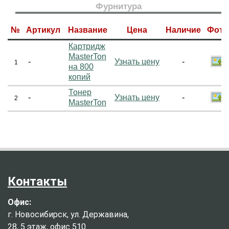
Фурнитура
№
Артикул
Название
Цена
Наличие
Фото
Картридж
MasterTon
-
Узнать цену
-
1
на 800
копий
Тонер
-
Узнать цену
-
2
MasterTon
Контакты
Офис:
г. Новосибирск, ул. Державина,
28, 5 этаж, офис 510