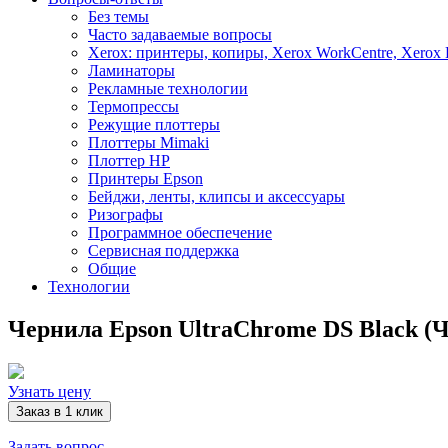
Без темы
Часто задаваемые вопросы
Xerox: принтеры, копиры, Xerox WorkCentre, Xerox 
Ламинаторы
Рекламные технологии
Термопрессы
Режущие плоттеры
Плоттеры Mimaki
Плоттер HP
Принтеры Epson
Бейджи, ленты, клипсы и аксессуары
Ризографы
Программное обеспечение
Сервисная поддержка
Общие
Технологии
Чернила Epson UltraChrоme DS Black (
Узнать цену
Задать вопрос