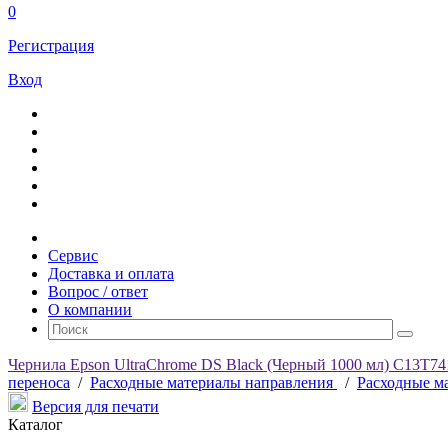
0
Регистрация
Вход
Сервис
Доставка и оплата
Вопрос / ответ
О компании
Чернила Epson UltraChrоme DS Black (Черный 1000 мл) C13T74
переноса
/
Расходные материалы направления
/
Расходные м
Версия для печати
Каталог