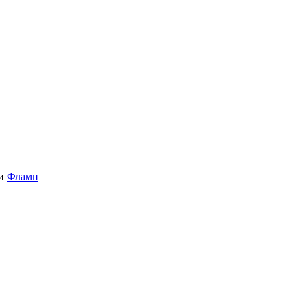
и
Фламп