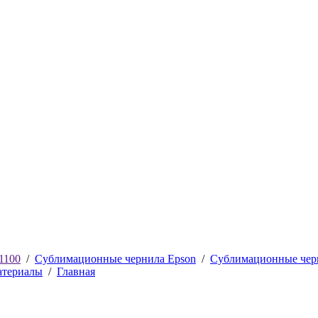
1100
/
Сублимационные чернила Epson
/
Сублимационные черн
атериалы
/
Главная