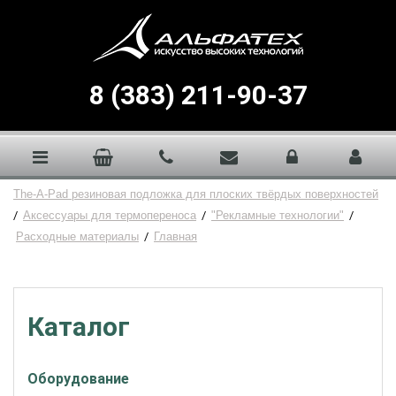
8 (383) 211-90-37
The-A-Pad резиновая подложка для плоских твёрдых поверхностей
/
Аксессуары для термопереноса
/
"Рекламные технологии"
/
Расходные материалы
/
Главная
Каталог
Оборудование