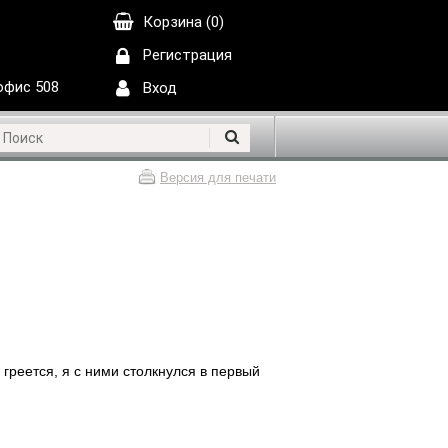
Корзина (0)
Регистрация
 офис 508
Вход
Версия для печати
е греется, я с ними столкнулся в первый