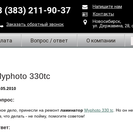
Напишите нам
8 (383) 211-90-37
Контакты
Новосибирск,
Заказать
обратный
звонок
ул. Державина, 28
,
плата
Вопрос / ответ
О компании
yphoto 330tc
.05.2010
опрос:
кое дело, принесли на ремонт
ламинатор
Myphoto 330 tc
. Но он н
з, что делать - не пойму, помогите советом!
вет: