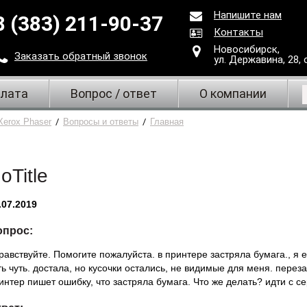
Напишите нам
8 (383) 211-90-37
Контакты
Новосибирск,
Заказать
обратный
звонок
ул. Державина, 28
,
плата
Вопрос / ответ
О компании
Xerox Phaser
/
Вопросы и ответы
/
Главная
oTitle
.07.2019
опрос:
равствуйте. Помогите пожалуйста. в принтере застряла бумага., я 
ть чуть. достала, но кусочки остались, не видимые для меня. перез
интер пишет ошибку, что застряла бумага. Что же делать? идти с сер