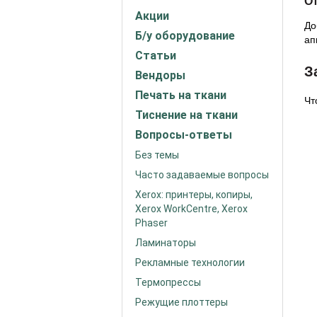
От
Акции
До
Б/у оборудование
ап
Статьи
З
Вендоры
Печать на ткани
Чт
Тиснение на ткани
Вопросы-ответы
Без темы
Часто задаваемые вопросы
Xerox: принтеры, копиры,
Xerox WorkCentre, Xerox
Phaser
Ламинаторы
Рекламные технологии
Термопрессы
Режущие плоттеры