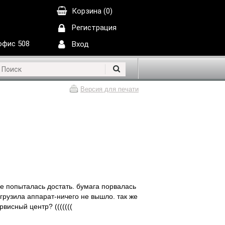
Корзина (0)
Регистрация
 офис 508
Вход
Версия для печати
ее попыталась достать. бумага порвалась
агрузила аппарат-ничего не вышло. так же
висный центр? (((((((