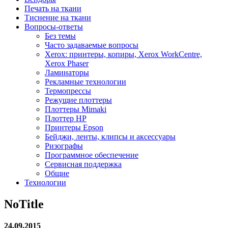
Печать на ткани
Тиснение на ткани
Вопросы-ответы
Без темы
Часто задаваемые вопросы
Xerox: принтеры, копиры, Xerox WorkCentre,
Xerox Phaser
Ламинаторы
Рекламные технологии
Термопрессы
Режущие плоттеры
Плоттеры Mimaki
Плоттер HP
Принтеры Epson
Бейджи, ленты, клипсы и аксессуары
Ризографы
Программное обеспечение
Сервисная поддержка
Общие
Технологии
NoTitle
24.09.2015