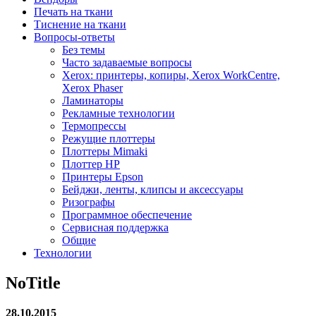
Печать на ткани
Тиснение на ткани
Вопросы-ответы
Без темы
Часто задаваемые вопросы
Xerox: принтеры, копиры, Xerox WorkCentre,
Xerox Phaser
Ламинаторы
Рекламные технологии
Термопрессы
Режущие плоттеры
Плоттеры Mimaki
Плоттер HP
Принтеры Epson
Бейджи, ленты, клипсы и аксессуары
Ризографы
Программное обеспечение
Сервисная поддержка
Общие
Технологии
NoTitle
28.10.2015