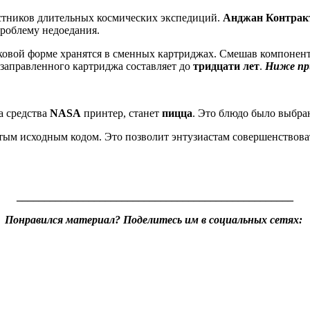
астников длительных космических экспедиций.
Анджан Контрак
роблему недоедания.
шковой форме хранятся в сменных картриджах. Смешав компонен
 заправленного картриджа составляет до
тридцати лет
.
Ниже при
а средства
NASA
принтер, станет
пицца
. Это блюдо было выбран
тым исходным кодом. Это позволит энтузиастам совершенствоват
__________________________________________________
Понравился материал? Поделитесь им в социальных сетях: