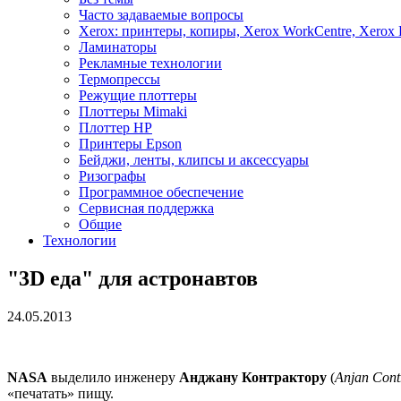
Часто задаваемые вопросы
Xerox: принтеры, копиры, Xerox WorkCentre, Xerox 
Ламинаторы
Рекламные технологии
Термопрессы
Режущие плоттеры
Плоттеры Mimaki
Плоттер HP
Принтеры Epson
Бейджи, ленты, клипсы и аксессуары
Ризографы
Программное обеспечение
Сервисная поддержка
Общие
Технологии
"3D еда" для астронавтов
24.05.2013
NASA
выделило инженеру
Анджану Контрактору
(
Anjan Cont
«печатать» пищу.