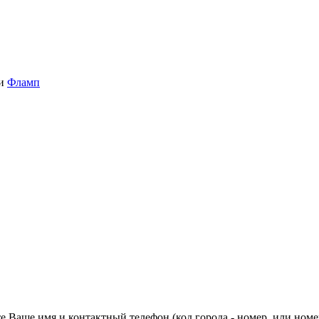
и
Фламп
 Ваше имя и контактный телефон (код города - номер, или номе