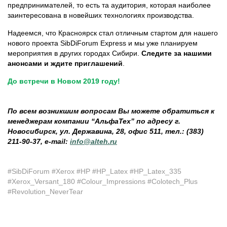
предпринимателей, то есть та аудитория, которая наиболее
заинтересована в новейших технологиях производства.
Надеемся, что Красноярск стал отличным стартом для нашего
нового проекта SibDiForum Express и мы уже планируем
мероприятия в других городах Сибири.
Следите за нашими
анонсами и ждите приглашений
.
До встречи в Новом 2019 году!
По всем возникшим вопросам Вы можете обратиться к
менеджерам компании “АльфаТех” по адресу г.
Новосибирск, ул. Державина, 28, офис 511, тел.: (383)
211-90-37, e-mail:
info@alteh.ru
#SibDiForum #Xerox #HP #HP_Latex #HP_Latex_335
#Xerox_Versant_180 #Colour_Impressions #Сolotech_Plus
#Revolution_NeverTear