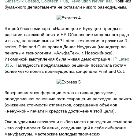
Gloss/Silk Coated
,
Сolotech Plus
,
Revolution NeverTear
. Новинки
бумажного департамента не оставили никого равнодушным.
Второй блок семинара: «Настоящее и Будущее: тренды в
развитии латексной печати НР. Обновление модельного ряда
и выход на новые рынки. НР Latex - технология в развитии R-
series, Print and Cut» провел Денис Неудахин (менеджер по
печатным технологиям, «АльфаТех», г. Новосибирск).
Изюминкой выступления была живая демонстрация
НР Latex
335
. Наглядность предлагаемых решений позволила гостям
более чётко понять преимущества концепции Print and Cut.
Завершением конференции стала активная дискуссия,
определившая основные пути сокращения расходов на печать
(снижение стоимости отпечатков, сокращение объёмов
«ненужной» печати и средства достижения этой цели).
Очень удачным оказался и выбор места проведения семинара
- это лофт-проект Каменка, соединяющий в себе сибирские
мануфактуры, мастерские молодых творческих