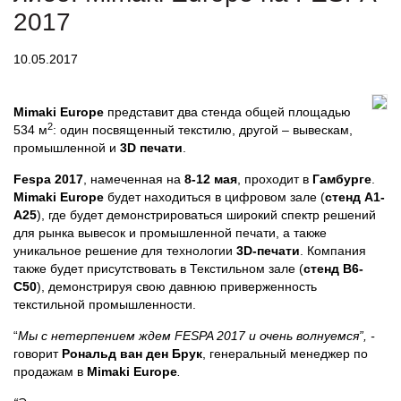
2017
10.05.2017
Mimaki Europe
представит два стенда общей площадью
2
534 м
: один посвященный текстилю, другой – вывескам,
промышленной и
3D печати
.
Fespa 2017
, намеченная на
8-12 мая
, проходит в
Гамбурге
.
Mimaki Europe
будет находиться в цифровом зале (
стенд А1-
А25
), где будет демонстрироваться широкий спектр решений
для рынка вывесок и промышленной печати, а также
уникальное решение для технологии
3D-печати
. Компания
также будет присутствовать в Текстильном зале (
стенд B6-
C50
), демонстрируя свою давнюю приверженность
текстильной промышленности.
“
Мы с нетерпением ждем FESPA 2017 и очень волнуемся”, -
говорит
Рональд ван ден Брук
, генеральный менеджер по
продажам в
Mimaki Europe
.