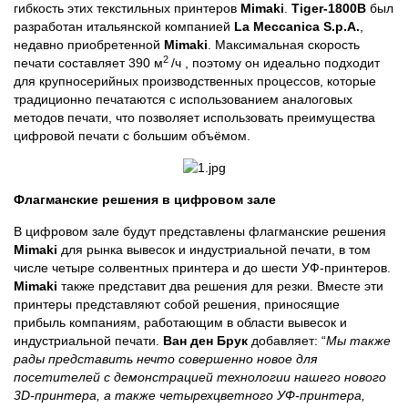
гибкость этих текстильных принтеров
Mimaki
.
Tiger-1800B
был
разработан итальянской компанией
La Meccanica S.p.A.
,
недавно приобретенной
Mimaki
. Максимальная скорость
2
печати составляет 390 м
/ч , поэтому он идеально подходит
для крупносерийных производственных процессов, которые
традиционно печатаются с использованием аналоговых
методов печати, что позволяет использовать преимущества
цифровой печати с большим объёмом.
Флагманские решения в цифровом зале
В цифровом зале будут представлены флагманские решения
Mimaki
для рынка вывесок и индустриальной печати, в том
числе четыре солвентных принтера и до шести УФ-принтеров.
Mimaki
также представит два решения для резки. Вместе эти
принтеры представляют собой решения, приносящие
прибыль компаниям, работающим в области вывесок и
индустриальной печати.
Ван ден Брук
добавляет: “
Мы также
рады представить нечто совершенно новое для
посетителей с демонстрацией технологии нашего нового
3D-принтера, а также четырехцветного УФ-принтера,