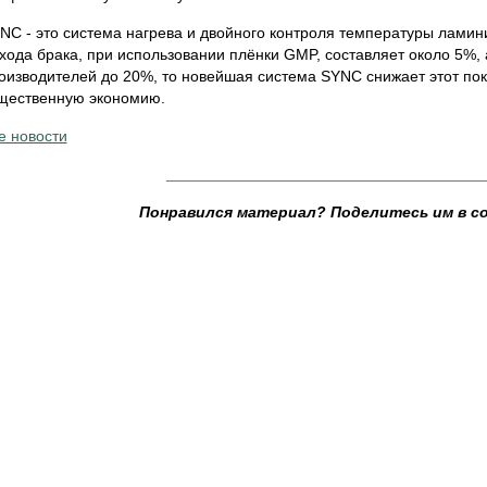
NC - это система нагрева и двойного контроля температуры ламин
хода брака, при использовании плёнки GMP, составляет около 5%, 
оизводителей до 20%, то новейшая система SYNC снижает этот пока
щественную экономию.
е новости
____________________________________
Понравился материал? Поделитесь им в с