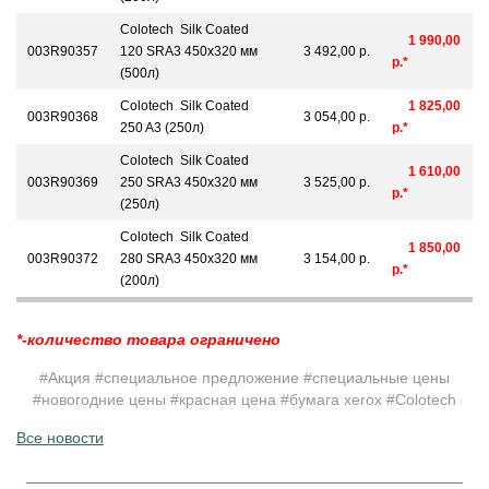
Colotech Silk Coated
1 990,00
003R90357
120 SRA3 450x320 мм
3 492,00 р.
р.*
(500л)
Colotech Silk Coated
1 825,00
003R90368
3 054,00 р.
250 A3 (250л)
р.*
Colotech Silk Coated
1 610,00
003R90369
250 SRA3 450x320 мм
3 525,00 р.
р.*
(250л)
Colotech Silk Coated
1 850,00
003R90372
280 SRA3 450x320 мм
3 154,00 р.
р.*
(200л)
*-количество товара ограничено
#Акция #специальное предложение #специальные цены
#новогодние цены #красная цена #бумага xerox #Colotech
Все новости
__________________________________________________