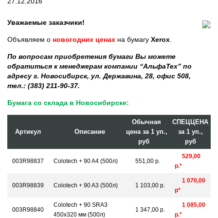
27.12.2016
Уважаемые заказчики!
Объявляем о
новогодних ценах
на бумагу
Xerox
.
По вопросам приобретения бумаги Вы можете
обратиться к менеджерам компании “АльфаТех” по
адресу г. Новосибирск, ул. Державина, 28, офис 508,
тел.: (383) 211-90-37.
Бумага со склада в Новосибирске:
Обычная
СПЕЦЦЕНА
Артикул
Описание
цена за 1 уп.,
за 1 уп.,
руб
руб
529,00
003R98837
Colotech + 90 A4 (500л)
551,00 р.
р.*
1 070,00
003R98839
Colotech + 90 A3 (500л)
1 103,00 р.
р*
Colotech + 90 SRA3
1 085,00
003R98840
1 347,00 р.
450x320 мм (500л)
р.*