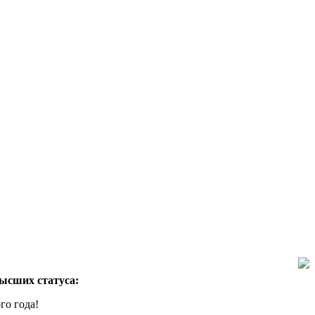
ысших статуса:
го года!