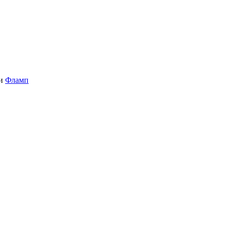
и
Фламп