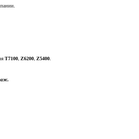
мпании.
ая
T7100
,
Z6200
,
Z5400
.
даж.