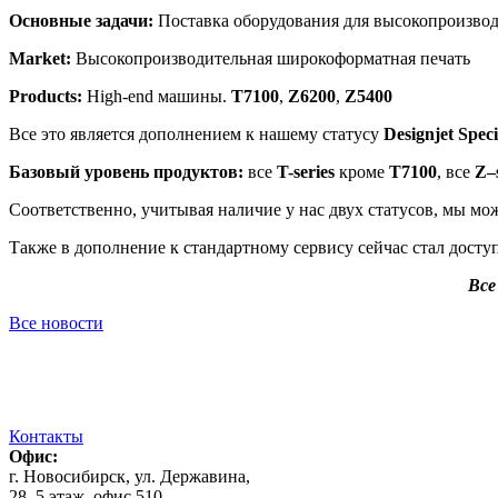
Основные задачи:
Поставка оборудования для высокопроизвод
Market:
Высокопроизводительная широкоформатная печать
Products:
High-end машины.
T7100
,
Z6200
,
Z5400
Все это является дополнением к нашему статусу
Designjet Speci
Базовый уровень продуктов:
все
T-series
кроме
T7100
, все
Z–s
Соответственно, учитывая наличие у нас двух статусов, мы 
Также в дополнение к стандартному сервису сейчас стал досту
Все
Все новости
Контакты
Офис:
г. Новосибирск, ул. Державина,
28, 5 этаж, офис 510