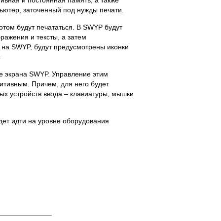
тивная и постоянная память, а также
ьютер, заточенный под нужды печати.
потом будут печататься. В SWYP будут
ажения и тексты, а затем
 на SWYP, будут предусмотрены иконки
.
ле экрана SWYP. Управление этим
итивным. Причем, для него будет
ых устройств ввода – клавиатуры, мышки
ет идти на уровне оборудования
______________