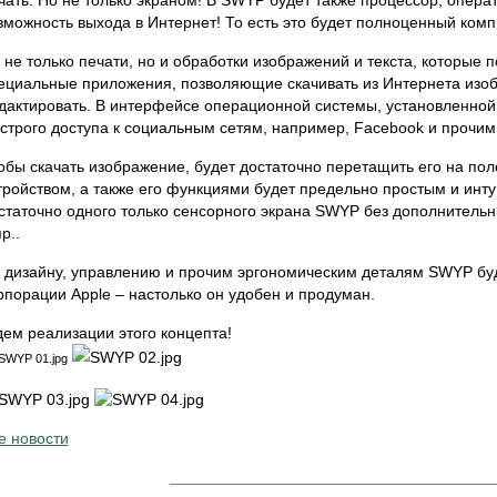
чать. Но не только экраном! В SWYP будет также процессор, опера
зможность выхода в Интернет! То есть это будет полноценный комп
 не только печати, но и обработки изображений и текста, которые 
ециальные приложения, позволяющие скачивать из Интернета изобр
дактировать. В интерфейсе операционной системы, установленной
строго доступа к социальным сетям, например, Facebook и прочим
обы скачать изображение, будет достаточно перетащить его на по
тройством, а также его функциями будет предельно простым и инту
статочно одного только сенсорного экрана SWYP без дополнительн
р..
 дизайну, управлению и прочим эргономическим деталям SWYP буд
рпорации Apple – настолько он удобен и продуман.
ем реализации этого концепта!
е новости
____________________________________