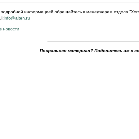
 подробной информацией обращайтесь к менеджерам отдела "Xerox",
l:
info@alteh.ru
е новости
____________________________________
Понравился материал? Поделитесь им в с