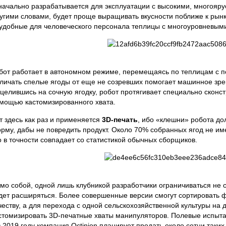
начально разрабатывается для эксплуатации с высокими, многояр
угими словами, будет проще выращивать вкусности поближе к рынк
удобные для человеческого персонала теплицы с многоуровневым
бот работает в автономном режиме, перемещаясь по теплицам с 
личать спелые ягоды от еще не созревших помогает машинное зре
целившись на сочную ягодку, робот протягивает специально сконст
мощью кастомизированного хвата.
т здесь как раз и применяется
3D-печать
, ибо «клешни» робота д
рму, дабы не повредить продукт. Около 70% собранных ягод не им
о в точности совпадает со статистикой обычных сборщиков.
мо собой, одной лишь клубникой разработчики ограничиваться не 
дет расширяться. Более совершенные версии смогут сортировать ф
честву, а для перехода с одной сельскохозяйственной культуры на 
стомизировать 3D-печатные хваты манипуляторов. Полевые испыта
в 2019 году компания Octinion планирует продать около сотни таки