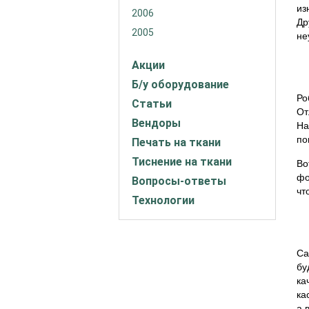
из
2006
Др
2005
не
Акции
Б/у оборудование
Ро
Статьи
От
Вендоры
На
по
Печать на ткани
Тиснение на ткани
Во
фо
Вопросы-ответы
чт
Технологии
Са
бу
ка
ка
а 