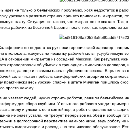
чь идет не только о бельгийских проблемах, хотя недостаток в раб
орку урожаев в развитых странах принято привлекать мигрантов, го
ромную плату. Ситуация же такова, что мигрантов не хватает. Так,
итока рабочих из Восточной Европы после того, как королевство з
Калифорнии же недостаток рук носит хронический характер: напри
ли в колокола, жалуясь на нехватку рабочей силы, усугубляемую в
А в отношении мигрантов из соседней Мексики. Как результат, уже
ата отрапортовали об убытках в тринадцать миллионов долларов, 
ономики, да еще и в самом начале уборочного сезона. В целом за п
бочей силы чистая прибыль калифорнийских аграриев сократилась п
ду практически весь урожай спаржи в штате Мичиган пришлось скоси
ло просто некому.
з не хватает людей, нужно строить роботов, решили бельгийские 
атформу для сбора клубники. У опытного рабочего уходит примерно
рвать ягоду и уложить ее в контейнер, а робот справляется с задаче
шина не знает устали, не требует перерывов на обед и вообще гото
держки в долгосрочной перспективе намного ниже, ведь роботу не н
итывать амортизацию и расходы на техническое обслуживание. Ест