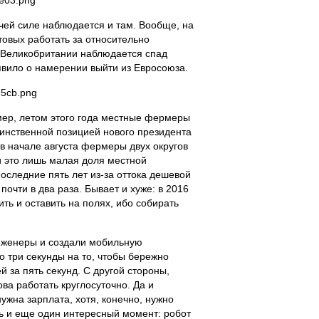
очей силе наблюдается и там. Вообще, на
товых работать за относительно
 в Великобритании наблюдается спад
аявило о намерении выйти из Евросоюза.
мер, летом этого года местные фермеры
оинственной позицией нового президента
 в начале августа фермеры двух округов
и это лишь малая доля местной
оследние пять лет из-за оттока дешевой
очти в два раза. Бывает и хуже: в 2016
ть и оставить на полях, ибо собирать
инженеры и создали мобильную
 три секунды на то, чтобы бережно
й за пять секунд. С другой стороны,
ва работать круглосуточно. Да и
ужна зарплата, хотя, конечно, нужно
ь и еще один интересный момент: робот