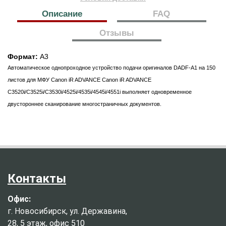
Описание
FAQ
Отзывы
Формат:
А3
Автоматическое однопроходное устройство подачи оригиналов DADF-A1 на 150
листов для МФУ Canon iR ADVANCE Canon iR ADVANCE
C3520i/C3525i/C3530i/4525i/4535i/4545i/4551i выполняет одновременное
двустороннее сканирование многостраничных документов.
Контакты
Офис:
г. Новосибирск, ул. Державина,
28, 5 этаж, офис 510