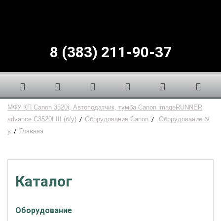
8 (383) 211-90-37
МФУ КП Canon 3520i, Автоподатчик, тумба Canon imageRUNNER
advance C3520I III (б/у)
/
Оборудование Canon
/
Оборудование б/
у
/
Главная
Каталог
Оборудование