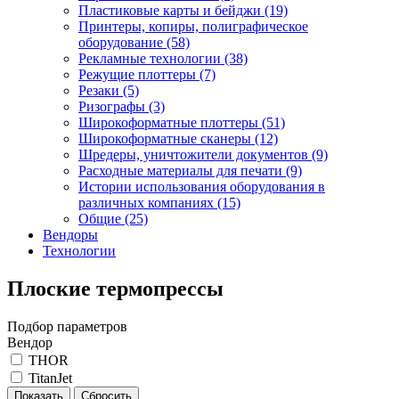
Пластиковые карты и бейджи (19)
Принтеры, копиры, полиграфическое
оборудование (58)
Рекламные технологии (38)
Режущие плоттеры (7)
Резаки (5)
Ризографы (3)
Широкоформатные плоттеры (51)
Широкоформатные сканеры (12)
Шредеры, уничтожители документов (9)
Расходные материалы для печати (9)
Истории использования оборудования в
различных компаниях (15)
Общие (25)
Вендоры
Технологии
Плоские термопрессы
Подбор параметров
Вендор
THOR
TitanJet