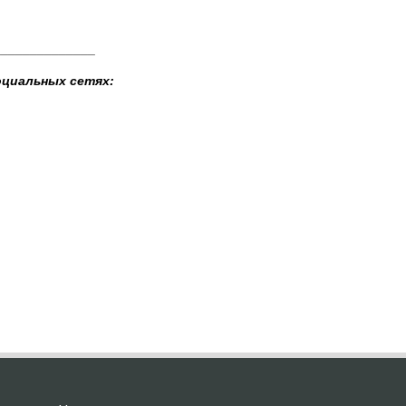
______________
оциальных сетях: