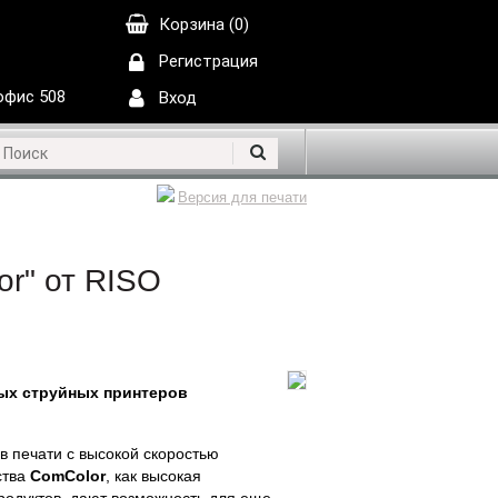
Корзина (0)
Регистрация
 офис 508
Вход
Версия для печати
r" от RISO
ых струйных принтеров
 печати с высокой скоростью
ства
ComColor
, как высокая