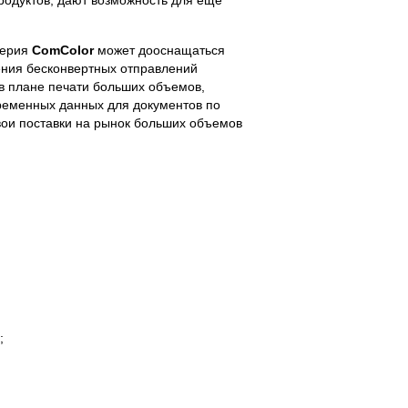
родуктов, дают возможность для еще
серия
ComColor
может дооснащаться
ния бесконвертных отправлений
в плане печати больших объемов,
еременных данных для документов по
ои поставки на рынок больших объемов
;
;