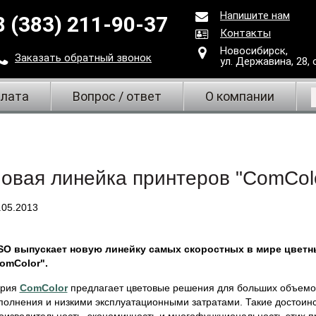
Напишите нам
8 (383) 211-90-37
Контакты
Новосибирск,
Заказать
обратный
звонок
ул. Державина, 28
,
плата
Вопрос / ответ
О компании
овая линейка принтеров "ComColo
.05.2013
SO выпускает новую линейку самых скоростных в мире цветн
omColor".
рия
ComColor
предлагает цветовые решения для больших объемов
полнения и низкими эксплуатационными затратами. Такие достоин