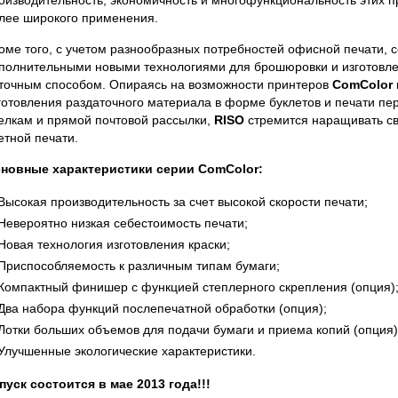
оизводительность, экономичность и многофункциональность этих п
лее широкого применения.
оме того, с учетом разнообразных потребностей офисной печати, 
полнительными новыми технологиями для брошюровки и изготовле
точным способом. Опираясь на возможности принтеров
ComColor
готовления раздаточного материала в форме буклетов и печати п
елкам и прямой почтовой рассылки,
RISO
стремится наращивать св
етной печати.
новные характеристики серии ComColor:
Высокая производительность за счет высокой скорости печати;
Невероятно низкая себестоимость печати;
Новая технология изготовления краски;
Приспособляемость к различным типам бумаги;
Компактный финишер с функцией степлерного скрепления (опция)
Два набора функций послепечатной обработки (опция);
Лотки больших объемов для подачи бумаги и приема копий (опция)
Улучшенные экологические характеристики.
пуск состоится в мае 2013 года!!!