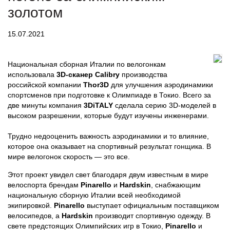
золотом
15.07.2021
Национальная сборная Италии по велогонкам
использовала
3D-сканер Calibry
производства
российской компании
Thor3D
для улучшения аэродинамики
спортсменов при подготовке к Олимпиаде в Токио. Всего за
две минуты компания
3DiTALY
сделала серию 3D-моделей в
высоком разрешении, которые будут изучены инженерами.
Трудно недооценить важность аэродинамики и то влияние,
которое она оказывает на спортивный результат гонщика. В
мире велогонок скорость — это все.
Этот проект увидел свет благодаря двум известным в мире
велоспорта брендам
Pinarello
и
Hardskin
, снабжающим
национальную сборную Италии всей необходимой
экипировкой.
Pinarello
выступает официальным поставщиком
велосипедов, а
Hardskin
производит спортивную одежду. В
свете предстоящих Олимпийских игр в Токио,
Pinarello
и