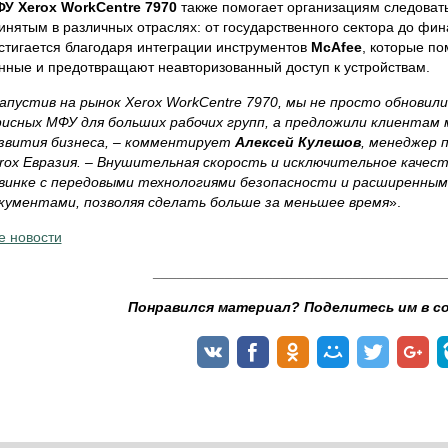
У Xerox WorkCentre 7970
также помогает организациям следоват
инятым в различных отраслях: от государственного сектора до фин
стигается благодаря интеграции инструментов
McAfee
, которые п
нные и предотвращают неавторизованный доступ к устройствам.
апустив на рынок Xerox WorkCentre 7970, мы не просто обновил
исных МФУ для больших рабочих групп, а предложили клиента
звития бизнеса, – комментирует
Алексей Кулешов
, менеджер 
rox Евразия. – Внушительная скорость и исключительное качес
винке с передовыми технологиями безопасности и расширенны
кументами, позволяя сделать больше за меньшее время
».
е новости
____________________________________
Понравился материал? Поделитесь им в с