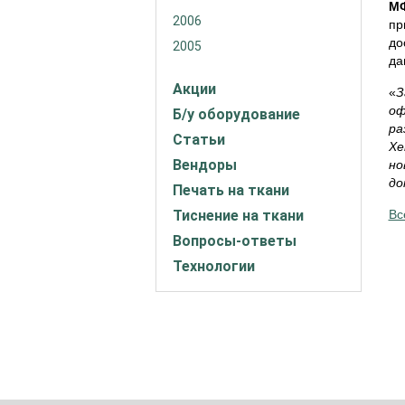
МФ
2006
пр
до
2005
да
Акции
«
З
оф
Б/у оборудование
ра
Статьи
Xe
Вендоры
но
до
Печать на ткани
Тиснение на ткани
Вс
Вопросы-ответы
Технологии