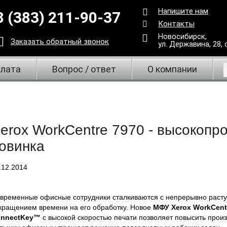
Напишите нам
8 (383) 211-90-37
Контакты
Новосибирск,
Заказать
обратный
звонок
ул. Державина, 28
,
плата
Вопрос / ответ
О компании
erox WorkCentre 7970 - высокопр
овинка
.12.2014
временные офисные сотрудники сталкиваются с непрерывно раст
кращением времени на его обработку. Новое
МФУ Xerox WorkCent
nnectKey™
с высокой скоростью печати позволяет повысить произ