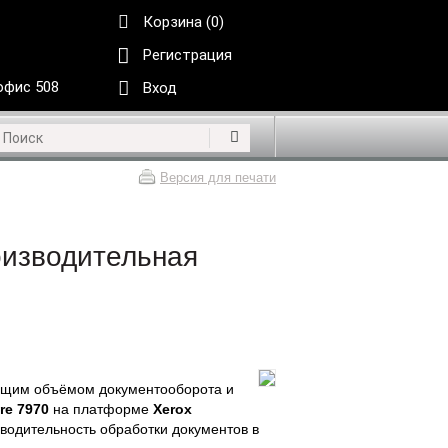
Корзина (0)
Регистрация
 офис 508
Вход
Версия для печати
оизводительная
ущим объёмом документооборота и
re 7970
на платформе
Xerox
водительность обработки документов в