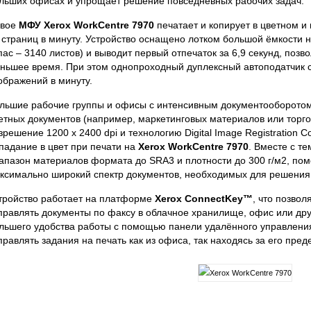
льших офисах и упрощает решение повседневных рабочих задач.
вое
МФУ Xerox WorkCentre 7970
печатает и копирует в цветном 
 страниц в минуту. Устройство оснащено лотком большой ёмкости 
пас – 3140 листов) и выводит первый отпечаток за 6,9 секунд, позв
ньшее время. При этом однопроходный дуплексный автоподатчик с
ображений в минуту.
льшие рабочие группы и офисы с интенсивным документооборото
етных документов (например, маркетинговых материалов или торго
зрешение 1200 x 2400 dpi и технологию Digital Image Registration C
падание в цвет при печати на
Xerox WorkCentre 7970
. Вместе с т
апазон материалов формата до SRA3 и плотности до 300 г/м2, пом
ксимально широкий спектр документов, необходимых для решения 
тройство работает на платформе
Xerox ConnectKey™
, что позвол
правлять документы по факсу в облачное хранилище, офис или дру
льшего удобства работы с помощью панели удалённого управлени
правлять задания на печать как из офиса, так находясь за его пред