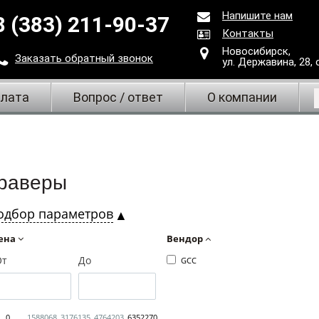
Напишите нам
8 (383) 211-90-37
Контакты
Новосибирск,
Заказать
обратный
звонок
ул. Державина, 28
,
плата
Вопрос / ответ
О компании
раверы
одбор параметров
ена
Вендор
От
До
GCC
0
1588068
3176135
4764203
6352270