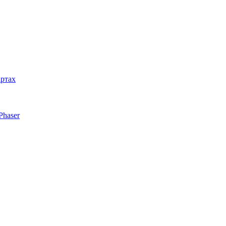
артах
Phaser