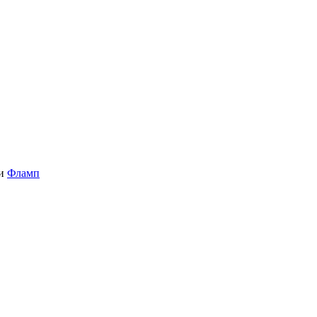
и
Фламп