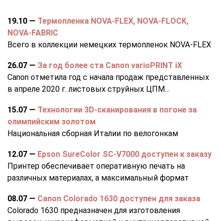
19.10 —
Термопленка NOVA-FLEX, NOVA-FLOCK,
NOVA-FABRIC
Всего в коллекции немецких термопленок NOVA-FLEX
компании WITPAC представлено около 40 серий
26.07 —
За год более ста Canon varioPRINT iX
пленок для резки...
Canon отметила год с начала продаж представленных
в апреле 2020 г. листовых струйных ЦПМ...
15.07 —
Технологии 3D-сканирования в погоне за
олимпийским золотом
Национальная сборная Италии по велогонкам
использовала 3D-сканер Calibry производства
12.07 —
Epson SureColor SC-V7000 доступен к заказу
российской компании...
Принтер обеспечивает оперативную печать на
различных материалах, а максимальный формат
печати...
08.07 —
Canon Colorado 1630 доступен для заказа
Colorado 1630 предназначен для изготовления