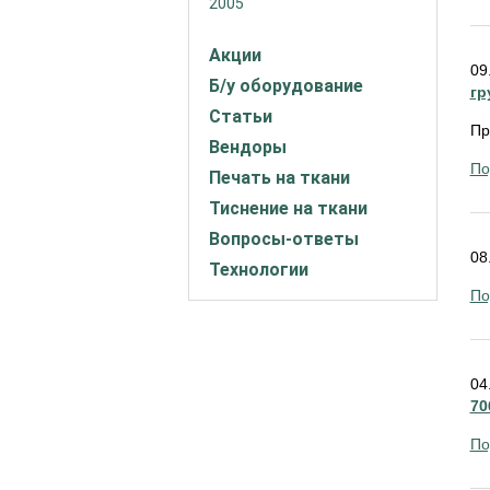
2005
Акции
09
Б/у оборудование
гр
Статьи
Пр
Вендоры
По
Печать на ткани
Тиснение на ткани
Вопросы-ответы
08
Технологии
По
04
70
По