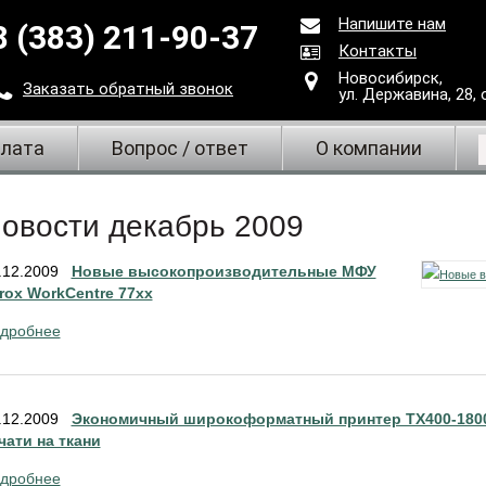
Напишите нам
8 (383) 211-90-37
Контакты
Новосибирск,
Заказать
обратный
звонок
ул. Державина, 28
,
плата
Вопрос / ответ
О компании
овости декабрь 2009
.12.2009
Новые высокопроизводительные МФУ
rox WorkCentre 77xx
дробнее
.12.2009
Экономичный широкоформатный принтер TX400-1800
чати на ткани
дробнее