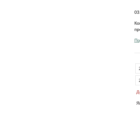
03
Ко
пр
По
Д
Я